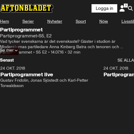
Logga in
Hem
Serier
Nyheter
Sport
Nöje
Livsstil
Partiprogrammet
Partiprogrammet
•
S5, E2
Vad tycker svenskarna är det svenskaste? Gäster i studion är 
Moderaternas partiledare Anna Kinberg Batra och tenoren och 
Se mer
debattören Rickard Söderberg.
Partiprogrammet
•
S5 E2
•
14.07.16
•
32 min
Senast
SE ALLA
24 OKT. 2018
32:13
24 OKT. 2018
Partiprogrammet live
Partiprogra
Gustav Fridolin, Jonas Sjöstedt och Karl-Petter 
Torwaldsson