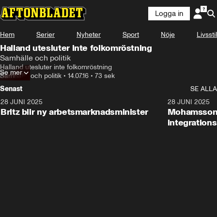
Logga in
Hem
Serier
Nyheter
Sport
Nöje
Livsstil
Halland utesluter inte folkomröstning
Samhälle och politik
Halland utesluter inte folkomröstning
Se mer
Samhälle och politik
•
14.07.16
•
73 sek
Senast
SE ALLA
28 JUNI 2025
1:48
28 JUNI 2025
Britz blir ny arbetsmarknadsminister
Mohamsson b
integration