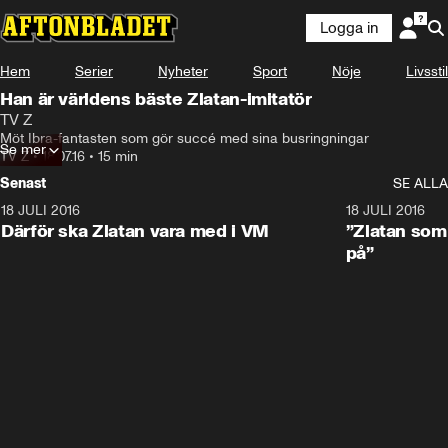
Logga in
Hem
Serier
Nyheter
Sport
Nöje
Livsstil
Han är världens bäste Zlatan-imitatör
TV Z
Möt Ibra-fantasten som gör succé med sina busringningar
Se mer
TV Z
•
18.07.16
•
15 min
Senast
SE ALLA
18 JULI 2016
13:23
18 JULI 2016
Därför ska Zlatan vara med i VM
”Zlatan som 
på”