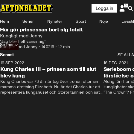
Logga in
Hem
Serier
Nyheter
Sport
Nöje
Livsstil
Här gör prinsessan bort sig totalt
Kungligt med Jenny
"Jag blev helt vansinnig”
Se mer
Kungligt med Jenny
•
14.07.16
•
12 min
Senast
SE ALLA
16 SEP. 2022
3:40
16 DEC. 2021
Kung Charles III – prinsen som till slut
Serieboom o
blev kung
förståelse o
Kung Charles var 73 år när tog över tronen efter sin 
Aldrig förr har 
mamma drottning Elizabeth. Nu är det Charles tur att 
kungligheter ska
representera kungahuset och Storbritannien och sätta 
”The Crown”? Frå
sin egen prägel på den kungliga rollen.
Storbritannien. 
förståelse och h
kungahuset komm
kungaserier är 