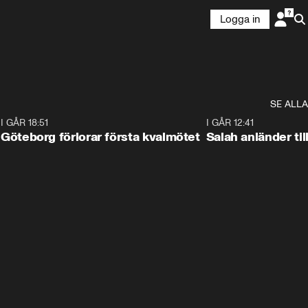
Logga in
SE ALLA
7
I GÅR 18:51
2:17
I GÅR 12:41
Göteborg förlorar första kvalmötet
Salah anländer ti