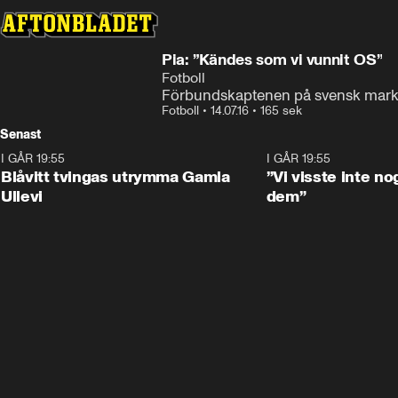
Pia: ”Kändes som vi vunnit OS”
Fotboll
Förbundskaptenen på svensk mark 
Fotboll
•
14.07.16
•
165 sek
Senast
I GÅR 19:55
0:29
I GÅR 19:55
Blåvitt tvingas utrymma Gamla
”Vi visste inte n
Ullevi
dem”