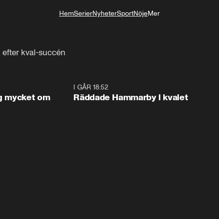
Hem
Serier
Nyheter
Sport
Nöje
Mer
Livsstil
efter kval-succén
1:56
I GÅR 18:52
2:1
og mycket om
Räddade Hammarby i kvalet