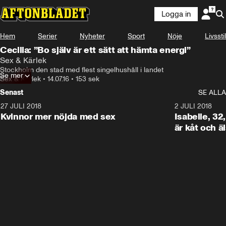
Logga in
Hem
Serier
Nyheter
Sport
Nöje
Livsstil
Cecilia: ”Bo själv är ett sätt att hämta energi”
Sex & Kärlek
Stockholm den stad med flest singelhushåll i landet
Se mer
Sex & Kärlek
•
14.07.16
•
153 sek
Senast
SE ALLA
27 JULI 2018
0:39
2 JULI 2018
Kvinnor mer nöjda med sex
Isabelle, 32
är kåt och ä