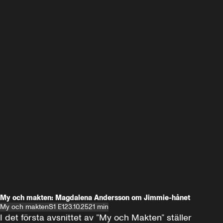
My och makten: Magdalena Andersson om Jimmie-hånet
My och makten
S1 E1
23.10.25
21 min
I det första avsnittet av ”My och Makten” ställer 