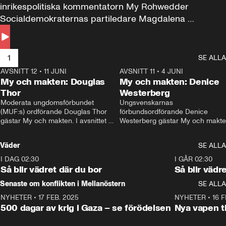
inrikespolitiska kommentatorn My Rohwedder 
Socialdemokraternas partiledare Magdalena 
Andersson till svars.
1
SE ALLA
AVSNITT 12
•
11 JUNI
26:27
AVSNITT 11
•
4 JUNI
2
My och makten: Douglas
My och makten: Denice
Thor
Westerberg
Moderata ungdomsförbundet 
Ungsvenskarnas 
(MUF:s) ordförande Douglas Thor 
förbundsordförande Denice 
gästar My och makten. I avsnittet 
Westerberg gästar My och makten.
diskuteras tonårsutvisningarna och 
avsnittet diskuteras migrationsfrå
hur Moderaterna ska locka väljare till 
och hur SD ska locka kvinnliga 
Väder
SE ALLA
valet i höst. 
väljare. 
I DAG 02:30
1:06
I GÅR 02:30
Så blir vädret där du bor
Så blir vädr
Senaste om konflikten i Mellanöstern
SE ALLA
NYHETER
•
17 FEB. 2025
0:45
NYHETER
•
16 F
500 dagar av krig i Gaza – se förödelsen
Nya vapen ti