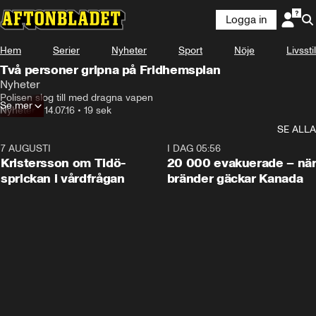
Logga in
Hem
Serier
Nyheter
Sport
Nöje
Livsstil
Två personer gripna på Fridhemsplan
Nyheter
Polisen slog till med dragna vapen
Se mer
Nyheter
•
14.07.16
•
19 sek
SE ALLA
7 AUGUSTI
0:42
I DAG 05:56
Kristersson om Tidö-
20 000 evakuerade – nä
sprickan i vårdfrågan
bränder gäckar Kanada