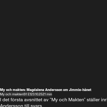
My och makten: Magdalena Andersson om Jimmie-hånet
My och makten
S1 E1
23.10.25
21 min
I det första avsnittet av ”My och Makten” ställe
Andersson till svars.