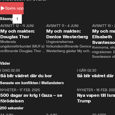
Spela upp
1
Säsong
AVSNITT 12
•
11 JUNI
26:27
AVSNITT 11
•
4 JUNI
23:40
AVSNITT 10
•
My och makten:
My och makten:
My och ma
Douglas Thor
Denice Westerberg
Elisabeth
Moderata 
Ungsvenskarnas 
Svantess
ungdomsförbundet (MUF:s) 
förbundsordförande Denice 
Kvinnorna, ek
ordförande Douglas Thor 
Westerberg gästar My och 
migrationen. E
gästar My och makten. I 
makten. I avsnittet 
Svantesson stäl
avsnittet diskuteras 
diskuteras migrationsfrågan 
när finansmini
Väder
tonårsutvisningarna och hur 
och hur SD ska locka 
Moderaterna ska locka 
kvinnliga väljare. 
I DAG 02:30
1:06
I GÅR 02:30
väljare till valet i höst. 
Så blir vädret där du bor
Så blir vädret där
Senaste om konflikten i Mellanöstern
NYHETER
•
17 FEB. 2025
0:45
NYHETER
•
16 FEB. 20
500 dagar av krig i Gaza – se
Nya vapen till Isr
förödelsen
Trump
200 sekunder