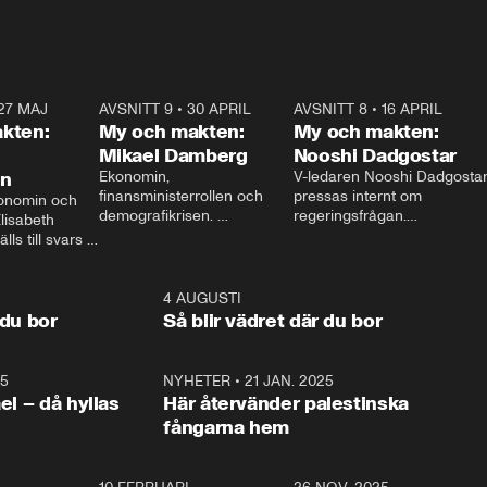
27 MAJ
3:51
AVSNITT 9
•
30 APRIL
24:00
AVSNITT 8
•
16 APRIL
25:1
kten:
My och makten:
My och makten:
Mikael Damberg
Nooshi Dadgostar
on
Ekonomin, 
V-ledaren Nooshi Dadgostar
finansministerrollen och 
pressas internt om 
onomin och 
demografikrisen. 
regeringsfrågan.

lisabeth 
Oppositionen ställs till svars 
I Aftonbladets 
ls till svars 
när Socialdemokraternas 
partiledarutfrågning ”My 
stern gästar 
Mikael Damberg gästar My 
och Makten” sätter hon ner 
My och Makten. 
och Makten. 
foten mot kritikerna:

1:06
4 AUGUSTI
1:0
– Vi ställer upp i val. Ska vi 
 du bor
Så blir vädret där du bor
vara med så sitter vi förstås 
25
1:22
NYHETER
•
21 JAN. 2025
0:5
ael – då hyllas
Här återvänder palestinska
fångarna hem