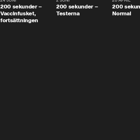
24 JUNI
5:00
2 JUNI
4:23
20 APRIL
200 sekunder –
200 sekunder –
200 sekun
Vaccinfusket,
Testerna
Normal
fortsättningen