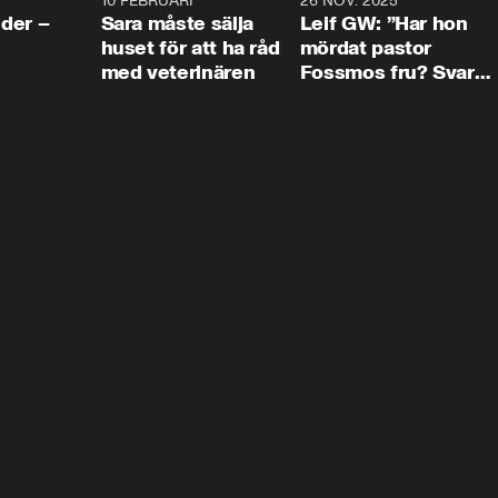
4:24
10 FEBRUARI
4:13
26 NOV. 2025
8:1
der –
Sara måste sälja
Leif GW: ”Har hon
huset för att ha råd
mördat pastor
med veterinären
Fossmos fru? Svar
nej.”