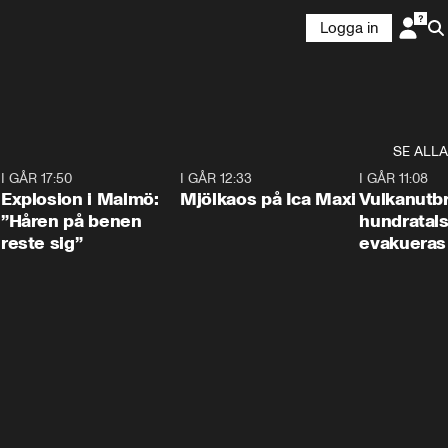
Logga in
SE ALLA
3
I GÅR 17:50
1:10
I GÅR 12:33
0:24
I GÅR 11:08
Explosion i Malmö:
Mjölkaos på Ica Maxi
Vulkanutbr
”Håren på benen
hundratal
reste sig”
evakueras