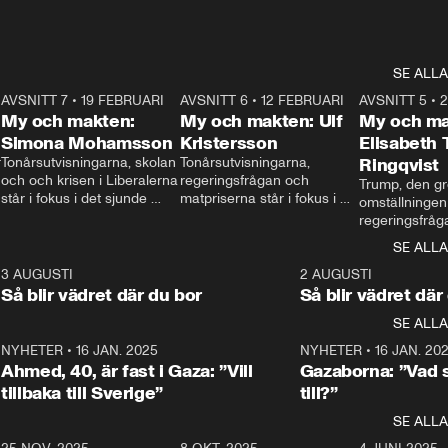
SE ALLA
7
AVSNITT 7
•
19 FEBRUARI
24:30
AVSNITT 6
•
12 FEBRUARI
27:30
AVSNITT 5
•
My och makten:
My och makten: Ulf
My och ma
Simona Mohamsson
Kristersson
Elisabeth
 
Tonårsutvisningarna, skolan 
Tonårsutvisningarna, 
Ringqvist
och och krisen i Liberalerna 
regeringsfrågan och 
Trump, den gr
står i fokus i det sjunde 
matpriserna står i fokus i 
omställningen
avsnittet av ”My och 
det sjätte avsnittet av ”My 
regeringsfråga
makten”. Se när 
och makten”. Se när 
centrum i det 
SE ALLA
Aftonbladets inrikespolitiska 
Aftonbladets inrikespolitiska 
avsnittet av ”
kommentator My 
kommentator My 
6
3 AUGUSTI
1:06
2 AUGUSTI
Makten”. Se nä
Rohwedder ställer 
Rohwedder ställer 
Så blir vädret där du bor
Så blir vädret där
Aftonbladets in
utbildnings- och 
statsminister Ulf Kristersson 
kommentator 
SE ALLA
integrationsminister Simona 
till svars.
Rohwedder stäl
Mohamsson till svars.
Centerpartiets
2
NYHETER
•
16 JAN. 2025
1:01
NYHETER
•
16 JAN. 20
Thand Ring till
Ahmed, 40, är fast i Gaza: ”Vill
Gazaborna: ”Vad s
tillbaka till Sverige”
till?”
SE ALLA