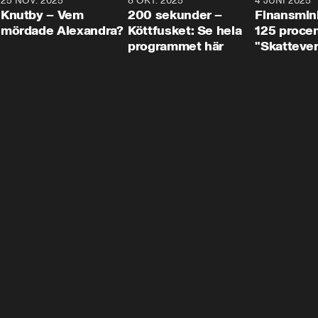
3
25 NOV. 2025
31:05
8 OKT. 2025
4:29
4 JUNI 2025
Knutby – Vem
200 sekunder –
Finansmin
mördade Alexandra?
Köttfusket: Se hela
125 procent
programmet här
"Skattever
viktig uppg