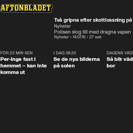
Två gripna efter skottlossning p
Nyheter
Polisen slog till med dragna vapen
Nyheter
•
14.07.16
•
27 sek
FÖR 23 MIN SEN
1:26
I DAG 08:20
0:19
DAGENS VÄD
Per-Inge fast i
Se de nya bilderna
Så blir väd
hemmet – kan inte
på solen
bor
komma ut