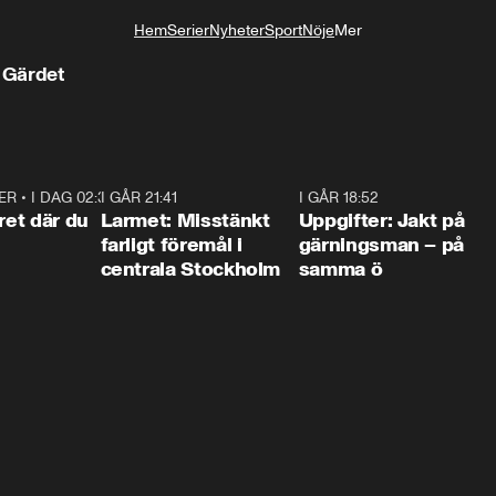
Hem
Serier
Nyheter
Sport
Nöje
Mer
Livsstil
å Gärdet
ER
•
I DAG 02:30
1:06
I GÅR 21:41
0:35
I GÅR 18:52
0:3
ret där du
Larmet: Misstänkt
Uppgifter: Jakt på
farligt föremål i
gärningsman – på
centrala Stockholm
samma ö