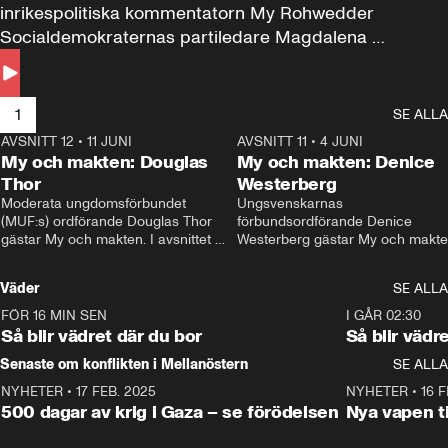
inrikespolitiska kommentatorn My Rohwedder 
Socialdemokraternas partiledare Magdalena 
Andersson till svars.
1
SE ALLA
AVSNITT 12
•
11 JUNI
26:27
AVSNITT 11
•
4 JUNI
2
My och makten: Douglas
My och makten: Denice
Thor
Westerberg
Moderata ungdomsförbundet 
Ungsvenskarnas 
(MUF:s) ordförande Douglas Thor 
förbundsordförande Denice 
gästar My och makten. I avsnittet 
Westerberg gästar My och makten.
diskuteras tonårsutvisningarna och 
avsnittet diskuteras migrationsfrå
hur Moderaterna ska locka väljare till 
och hur SD ska locka kvinnliga 
Väder
SE ALLA
valet i höst. 
väljare. 
FÖR 16 MIN SEN
1:06
I GÅR 02:30
Så blir vädret där du bor
Så blir vädr
Senaste om konflikten i Mellanöstern
SE ALLA
NYHETER
•
17 FEB. 2025
0:45
NYHETER
•
16 F
500 dagar av krig i Gaza – se förödelsen
Nya vapen ti