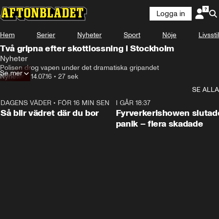
Logga in
Hem
Serier
Nyheter
Sport
Nöje
Livsstil
Två gripna efter skottlossning i Stockholm
Nyheter
Polisen drog vapen under det dramatiska gripandet
Se mer
Nyheter
•
14.07.16
•
27 sek
SE ALLA
DAGENS VÄDER
•
FÖR 16 MIN SEN
1:06
I GÅR 18:37
Så blir vädret där du bor
Fyrverkerishowen slutade
panik – flera skadade