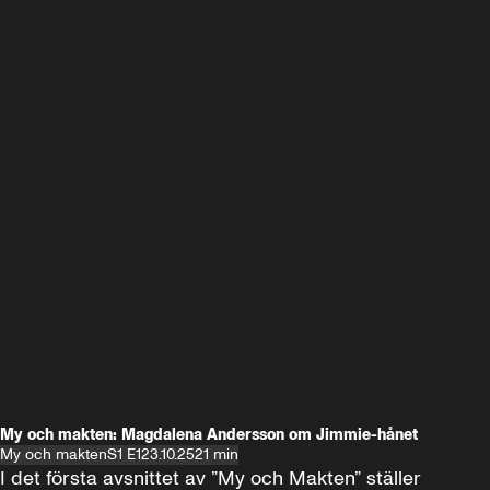
My och makten: Magdalena Andersson om Jimmie-hånet
My och makten
S1 E1
23.10.25
21 min
I det första avsnittet av ”My och Makten” ställer 