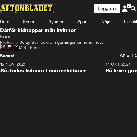
Logga in
Hem
Serier
Nyheter
Sport
Nöje
Livsstil
Därför kidnappar män kvinnor
Krim
Professor Jerzy Sarnecki om gärningsmännens motiv
Se mer
Krim
•
18.07.16
•
5 min
Senast
SE ALLA
15 NOV. 2021
3:28
14 OKT. 2021
Så dödas kvinnor i nära relationer
Så lever gö