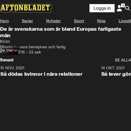
Logga in
Hem
Serier
Nyheter
Sport
Nöje
Livsstil
De är svenskarna som är bland Europas farligaste
män
Krim
Misstänks vara beväpnas och farlig
Se mer
Krim
•
14.07.16
•
33 sek
Senast
SE ALLA
15 NOV. 2021
3:28
14 OKT. 2021
Så dödas kvinnor i nära relationer
Så lever gö