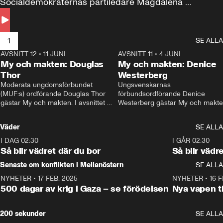
Socialdemokraternas partiledare Magdalena 
Andersson till svars.
1
SE ALLA
AVSNITT 12
•
11 JUNI
26:27
AVSNITT 11
•
4 JUNI
2
My och makten: Douglas
My och makten: Denice
Thor
Westerberg
Moderata ungdomsförbundet 
Ungsvenskarnas 
(MUF:s) ordförande Douglas Thor 
förbundsordförande Denice 
gästar My och makten. I avsnittet 
Westerberg gästar My och makten.
diskuteras tonårsutvisningarna och 
avsnittet diskuteras migrationsfrå
hur Moderaterna ska locka väljare till 
och hur SD ska locka kvinnliga 
Väder
SE ALLA
valet i höst. 
väljare. 
I DAG 02:30
1:06
I GÅR 02:30
Så blir vädret där du bor
Så blir vädr
Senaste om konflikten i Mellanöstern
SE ALLA
NYHETER
•
17 FEB. 2025
0:45
NYHETER
•
16 F
500 dagar av krig i Gaza – se förödelsen
Nya vapen ti
200 sekunder
SE ALLA