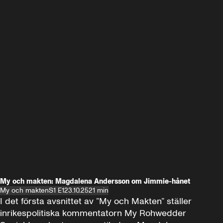
My och makten: Magdalena Andersson om Jimmie-hånet
My och makten
S1 E1
23.10.25
21 min
I det första avsnittet av ”My och Makten” ställer 
inrikespolitiska kommentatorn My Rohwedder 