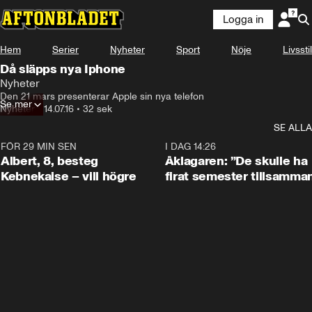
Logga in
Hem
Serier
Nyheter
Sport
Nöje
Livsstil
Då släpps nya Iphone
Nyheter
Den 21 mars presenterar Apple sin nya telefon
Se mer
Nyheter
•
14.07.16
•
32 sek
SE ALLA
FÖR 29 MIN SEN
0:54
I DAG 14:26
Albert, 8, besteg
Åklagaren: ”De skulle ha
Kebnekaise – vill högre
firat semester tillsamma