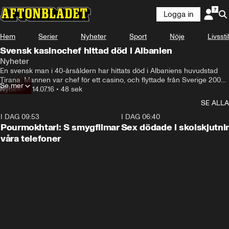
Logga in
Hem
Serier
Nyheter
Sport
Nöje
Livsstil
Svensk kasinochef hittad död i Albanien
Nyheter
En svensk man i 40-årsåldern har hittats död i Albaniens huvudstad 
Tirana. Mannen var chef för ett casino, och flyttade från Sverige 2008. 
Se mer
Mannen bodde i ett flervåningshus tillsammans med fru och barn.
Nyheter
•
14.07.16
•
48 sek
SE ALLA
I DAG 09:53
1:36
I DAG 06:40
Pourmokhtari: S smygfilmar
Sex dödade i skolskjutni
våra telefoner