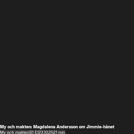
My och makten: Magdalena Andersson om Jimmie-hånet
My och makten
S1 E1
23.10.25
21 min