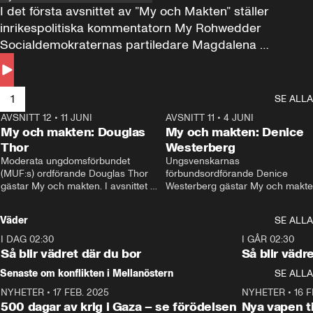
I det första avsnittet av ”My och Makten” ställer 
inrikespolitiska kommentatorn My Rohwedder 
Socialdemokraternas partiledare Magdalena 
Andersson till svars.
1
SE ALLA
AVSNITT 12
•
11 JUNI
26:27
AVSNITT 11
•
4 JUNI
2
My och makten: Douglas
My och makten: Denice
Thor
Westerberg
Moderata ungdomsförbundet 
Ungsvenskarnas 
(MUF:s) ordförande Douglas Thor 
förbundsordförande Denice 
gästar My och makten. I avsnittet 
Westerberg gästar My och makten.
diskuteras tonårsutvisningarna och 
avsnittet diskuteras migrationsfrå
hur Moderaterna ska locka väljare till 
och hur SD ska locka kvinnliga 
Väder
SE ALLA
valet i höst. 
väljare. 
I DAG 02:30
1:06
I GÅR 02:30
Så blir vädret där du bor
Så blir vädr
Senaste om konflikten i Mellanöstern
SE ALLA
NYHETER
•
17 FEB. 2025
0:45
NYHETER
•
16 F
500 dagar av krig i Gaza – se förödelsen
Nya vapen ti