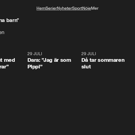
Hem
Serier
Nyheter
Sport
Nöje
Mer
Livsstil
ina barn"
en
1:02
29 JULI
0:41
29 JULI
0:3
at med
Dara: ”Jag är som
Då tar sommaren
rar”
Pippi”
slut