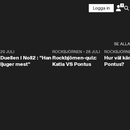
Logga in
SE ALLA
9
29 JULI
0:47
ROCKBJÖRNEN
•
28 JULI
0:15
ROCKBJÖRN
Duellen i Noll2 : ”Han
Rockbjörnen-quiz:
Hur väl kä
ljuger mest”
Katia VS Pontus
Pontus?