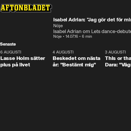
Isabel Adrian: "Jag gör det för m
Nöje
Isabel Adrian om Lets dance-debut
Nöje
•
14.07.16
•
6 min
Senaste
6 AUGUSTI
1:04
4 AUGUSTI
0:24
3 AUGUSTI
Lasse Holm sätter
Beskedet om nästa
This or th
plus på livet
år: ”Bestämt mig”
Dara: ”Väg