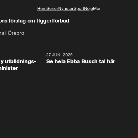
Hem
Serier
Nyheter
Sport
Nöje
Mer
Livsstil
ons förslag om tiggeriförbud
ns i Örebro
2:28
27 JUNI 2025
32:2
y utbildnings-
Se hela Ebba Busch tal här
inister