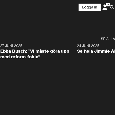
Logga in
SE ALLA
1
27 JUNI 2025
1:24
24 JUNI 2025
Ebba Busch: ”Vi måste göra upp
Se hela Jimmie Å
med reform-fobin”