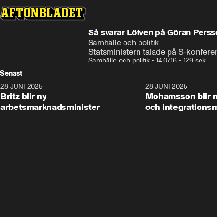
Så svarar Löfven på Göran Perss
Samhälle och politik
Statsministern talade på S-konfere
Samhälle och politik
•
14.07.16
•
129 sek
Senast
28 JUNI 2025
1:48
28 JUNI 2025
Britz blir ny
Mohamsson blir n
arbetsmarknadsminister
och integrationsm