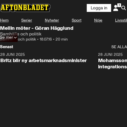
Logga in
Hem
Serier
Nyheter
Sport
Nöje
Livsstil
Mellin möter - Göran Hägglund
Samhälle och politik
Se mer
Samhälle och politik
•
18.07.16
•
20 min
Senast
SE ALLA
28 JUNI 2025
1:48
28 JUNI 2025
Britz blir ny arbetsmarknadsminister
Mohamsson b
integration