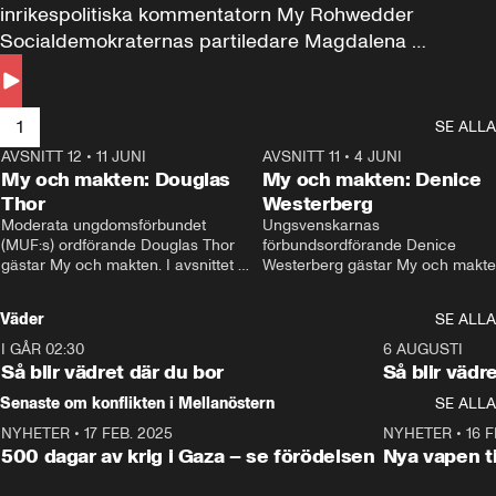
inrikespolitiska kommentatorn My Rohwedder 
Socialdemokraternas partiledare Magdalena 
Andersson till svars.
1
SE ALLA
AVSNITT 12
•
11 JUNI
26:27
AVSNITT 11
•
4 JUNI
2
My och makten: Douglas
My och makten: Denice
Thor
Westerberg
Moderata ungdomsförbundet 
Ungsvenskarnas 
(MUF:s) ordförande Douglas Thor 
förbundsordförande Denice 
gästar My och makten. I avsnittet 
Westerberg gästar My och makten.
diskuteras tonårsutvisningarna och 
avsnittet diskuteras migrationsfrå
hur Moderaterna ska locka väljare till 
och hur SD ska locka kvinnliga 
Väder
SE ALLA
valet i höst. 
väljare. 
I GÅR 02:30
1:06
6 AUGUSTI
Så blir vädret där du bor
Så blir vädr
Senaste om konflikten i Mellanöstern
SE ALLA
NYHETER
•
17 FEB. 2025
0:45
NYHETER
•
16 F
500 dagar av krig i Gaza – se förödelsen
Nya vapen ti