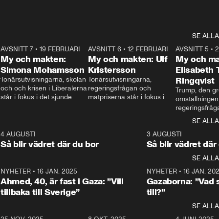
SE ALLA
7
AVSNITT 7
•
19 FEBRUARI
24:30
AVSNITT 6
•
12 FEBRUARI
27:30
AVSNITT 5
•
My och makten:
My och makten: Ulf
My och ma
Simona Mohamsson
Kristersson
Elisabeth
 
Tonårsutvisningarna, skolan 
Tonårsutvisningarna, 
Ringqvist
och och krisen i Liberalerna 
regeringsfrågan och 
Trump, den gr
står i fokus i det sjunde 
matpriserna står i fokus i 
omställningen
avsnittet av ”My och 
det sjätte avsnittet av ”My 
regeringsfråga
makten”. Se när 
och makten”. Se när 
centrum i det 
SE ALLA
Aftonbladets inrikespolitiska 
Aftonbladets inrikespolitiska 
avsnittet av ”
kommentator My 
kommentator My 
6
4 AUGUSTI
1:06
3 AUGUSTI
Makten”. Se nä
Rohwedder ställer 
Rohwedder ställer 
Så blir vädret där du bor
Så blir vädret där
Aftonbladets in
utbildnings- och 
statsminister Ulf Kristersson 
kommentator 
SE ALLA
integrationsminister Simona 
till svars.
Rohwedder stäl
Mohamsson till svars.
Centerpartiets
2
NYHETER
•
16 JAN. 2025
1:01
NYHETER
•
16 JAN. 20
Thand Ring till
Ahmed, 40, är fast i Gaza: ”Vill
Gazaborna: ”Vad s
tillbaka till Sverige”
till?”
SE ALLA