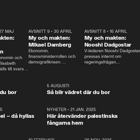
27 MAJ
3:51
AVSNITT 9
•
30 APRIL
24:00
AVSNITT 8
•
16 APRIL
25:1
kten:
My och makten:
My och makten:
Mikael Damberg
Nooshi Dadgostar
on
Ekonomin, 
V-ledaren Nooshi Dadgostar
finansministerrollen och 
pressas internt om 
onomin och 
demografikrisen. 
regeringsfrågan.

lisabeth 
Oppositionen ställs till svars 
I Aftonbladets 
ls till svars 
när Socialdemokraternas 
partiledarutfrågning ”My 
stern gästar 
Mikael Damberg gästar My 
och Makten” sätter hon ner 
My och Makten. 
och Makten. 
foten mot kritikerna:

1:06
5 AUGUSTI
1:0
– Vi ställer upp i val. Ska vi 
 du bor
Så blir vädret där du bor
vara med så sitter vi förstås 
25
1:22
NYHETER
•
21 JAN. 2025
0:5
ael – då hyllas
Här återvänder palestinska
fångarna hem