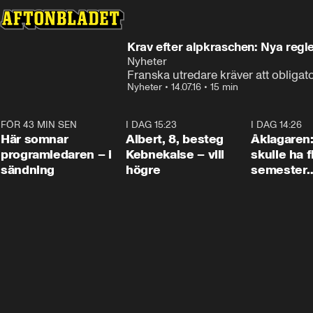
Krav efter alpkraschen: Nya regler
Nyheter
Franska utredare kräver att obligat
Nyheter
•
14.07.16
•
15 min
FÖR 43 MIN SEN
0:45
I DAG 15:23
0:54
I DAG 14:26
Här somnar
Albert, 8, besteg
Åklagaren
programledaren – i
Kebnekaise – vill
skulle ha f
sändning
högre
semester
tillsamma