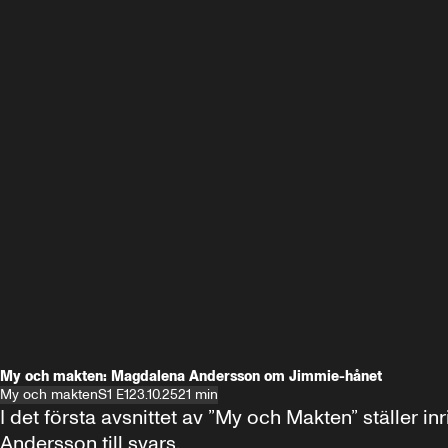
My och makten: Magdalena Andersson om Jimmie-hånet
My och makten
S1 E1
23.10.25
21 min
I det första avsnittet av ”My och Makten” ställe
Andersson till svars.