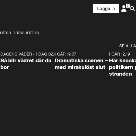
Logga in
tala hälsa införs.
SE ALLA
7
DAGENS VÄDER
•
I DAG 02:30
1:06
I GÅR 19:07
0:42
I GÅR 12:19
Så blir vädret där du
Dramatiska scenen –
Här knock
bor
med mirakulöst slut
politikern 
stranden