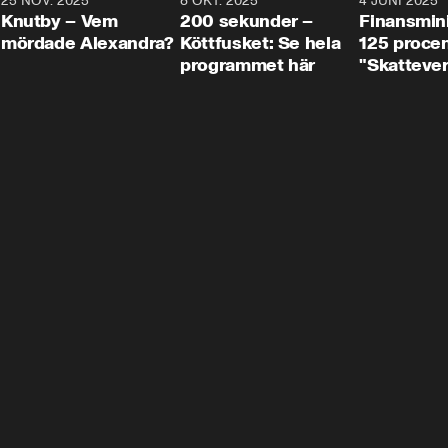
3
25 NOV. 2025
31:05
8 OKT. 2025
4:29
4 JUNI 2025
Knutby – Vem
200 sekunder –
Finansmin
mördade Alexandra?
Köttfusket: Se hela
125 procent
programmet här
"Skattever
viktig uppg