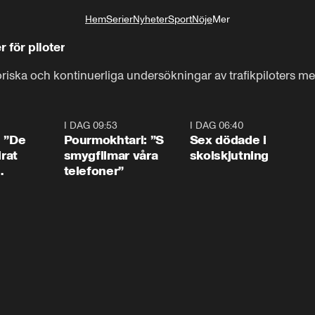
Hem
Serier
Nyheter
Sport
Nöje
Mer
Livsstil
 för piloter
oriska och kontinuerliga undersökningar av trafikpiloters men
1:54
I DAG 09:53
1:36
I DAG 06:40
0:4
: ”De
Pourmokhtari: ”S
Sex dödade i
irat
smygfilmar våra
skolskjutning
telefoner”
ns”