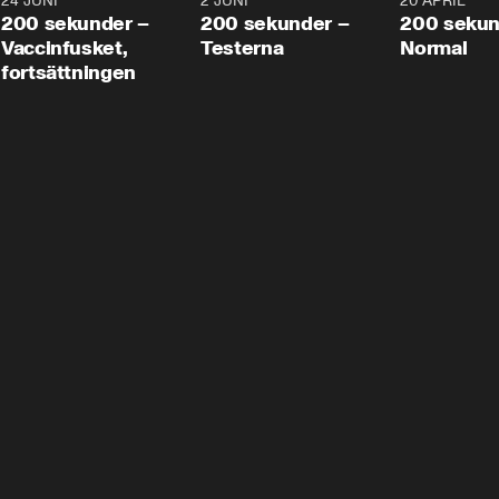
24 JUNI
5:00
2 JUNI
4:23
20 APRIL
200 sekunder –
200 sekunder –
200 sekun
Vaccinfusket,
Testerna
Normal
fortsättningen