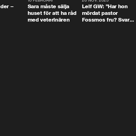
4:24
10 FEBRUARI
4:13
26 NOV. 2025
8:1
der –
Sara måste sälja
Leif GW: ”Har hon
huset för att ha råd
mördat pastor
med veterinären
Fossmos fru? Svar
nej.”