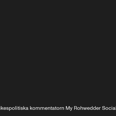
r inrikespolitiska kommentatorn My Rohwedder Soci