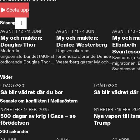
Spela upp
1
Säsong
AVSNITT 12
•
11 JUNI
26:27
AVSNITT 11
•
4 JUNI
23:40
AVSNITT 10
•
My och makten:
My och makten:
My och ma
Douglas Thor
Denice Westerberg
Elisabeth
Moderata 
Ungsvenskarnas 
Svantess
ungdomsförbundet (MUF:s) 
förbundsordförande Denice 
Kvinnorna, ek
ordförande Douglas Thor 
Westerberg gästar My och 
migrationen. E
gästar My och makten. I 
makten. I avsnittet 
Svantesson stäl
avsnittet diskuteras 
diskuteras migrationsfrågan 
när finansmini
Väder
tonårsutvisningarna och hur 
och hur SD ska locka 
Moderaterna ska locka 
kvinnliga väljare. 
I DAG 02:30
1:06
I GÅR 02:30
väljare till valet i höst. 
Så blir vädret där du bor
Så blir vädret där
Senaste om konflikten i Mellanöstern
NYHETER
•
17 FEB. 2025
0:45
NYHETER
•
16 FEB. 20
500 dagar av krig i Gaza – se
Nya vapen till Isr
förödelsen
Trump
200 sekunder