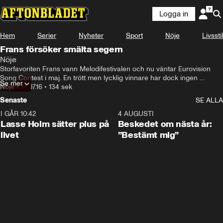
Logga in
Hem
Serier
Nyheter
Sport
Nöje
Livsstil
Frans försöker smälta segern
Nöje
Storfavoriten Frans vann Melodifestivalen och nu väntar Eurovision 
Song Contest i maj. En trött men lycklig vinnare har dock ingen 
Se mer
brådska med att börja ögna konkurrensen i Stockholm än.
Nöje
•
14.07.16
•
134 sek
Senaste
SE ALLA
I GÅR 10:42
1:04
4 AUGUSTI
Lasse Holm sätter plus på
Beskedet om nästa år:
livet
”Bestämt mig”