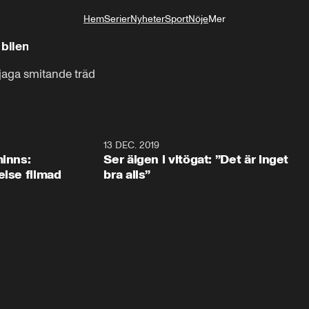
Hem
Serier
Nyheter
Sport
Nöje
Mer
Livsstil
 bilen
 jaga smitande träd
13 DEC. 2019
minns:
Ser älgen i vitögat: ”Det är inget
else filmad
bra alls”