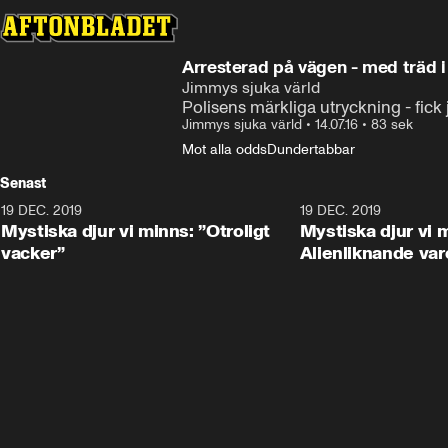
Arresterad på vägen - med träd i
Jimmys sjuka värld
Polisens märkliga utryckning - fick
Jimmys sjuka värld
•
14.07.16
•
83 sek
Mot alla odds
Dundertabbar
Senast
19 DEC. 2019
19 DEC. 2019
Mystiska djur vi minns: ”Otroligt
Mystiska djur vi 
vacker”
Alienliknande var