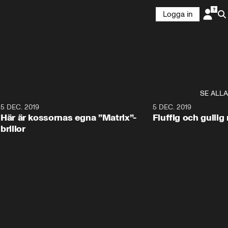
Logga in
SE ALLA
5 DEC. 2019
5 DEC. 2019
Här är kossornas egna ”Matrix”-
Fluffig och gulli
brillor