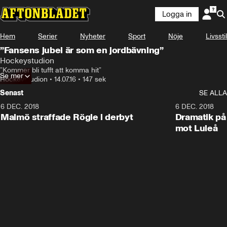
Logga in
Hem
Serier
Nyheter
Sport
Nöje
Livsstil
”Fansens jubel är som en jordbävning”
Hockeystudion
”Kommer bli tufft att komma hit”
Se mer
Hockeystudion
•
14.07.16
•
147 sek
Senast
SE ALLA
6 DEC. 2018
0:50
6 DEC. 2018
Malmö straffade Rögle i derbyt
Dramatik på
mot Luleå