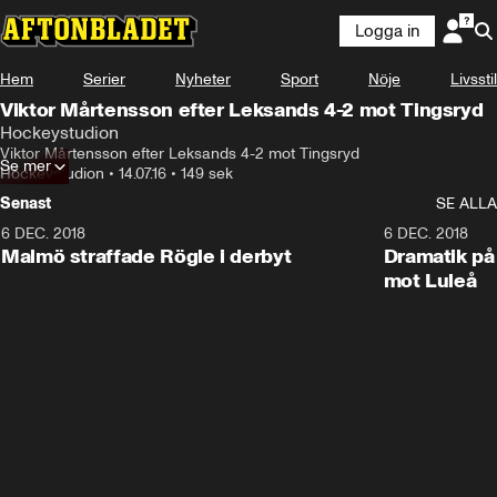
Logga in
Hem
Serier
Nyheter
Sport
Nöje
Livsstil
Viktor Mårtensson efter Leksands 4-2 mot Tingsryd
Hockeystudion
Viktor Mårtensson efter Leksands 4-2 mot Tingsryd
Se mer
Hockeystudion
•
14.07.16
•
149 sek
Senast
SE ALLA
6 DEC. 2018
0:50
6 DEC. 2018
Malmö straffade Rögle i derbyt
Dramatik på
mot Luleå