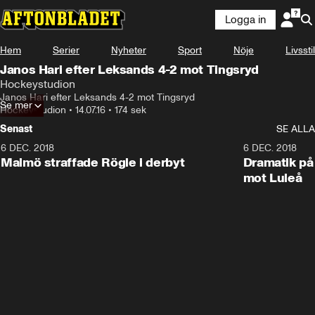
Logga in
Hem
Serier
Nyheter
Sport
Nöje
Livsstil
Janos Hari efter Leksands 4-2 mot Tingsryd
Hockeystudion
Janos Hari efter Leksands 4-2 mot Tingsryd
Se mer
Hockeystudion
•
14.07.16
•
174 sek
Senast
SE ALLA
6 DEC. 2018
0:50
6 DEC. 2018
Malmö straffade Rögle i derbyt
Dramatik på
mot Luleå