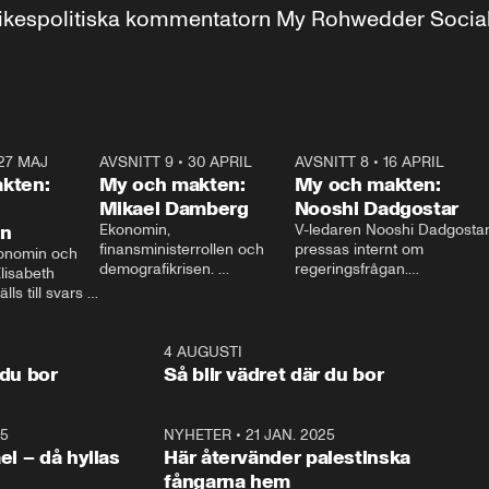
r inrikespolitiska kommentatorn My Rohwedder Soci
27 MAJ
3:51
AVSNITT 9
•
30 APRIL
24:00
AVSNITT 8
•
16 APRIL
25:1
kten:
My och makten:
My och makten:
Mikael Damberg
Nooshi Dadgostar
on
Ekonomin, 
V-ledaren Nooshi Dadgostar
finansministerrollen och 
pressas internt om 
onomin och 
demografikrisen. 
regeringsfrågan.

lisabeth 
Oppositionen ställs till svars 
I Aftonbladets 
ls till svars 
när Socialdemokraternas 
partiledarutfrågning ”My 
stern gästar 
Mikael Damberg gästar My 
och Makten” sätter hon ner 
My och Makten. 
och Makten. 
foten mot kritikerna:

1:06
4 AUGUSTI
1:0
– Vi ställer upp i val. Ska vi 
 du bor
Så blir vädret där du bor
vara med så sitter vi förstås 
25
1:22
NYHETER
•
21 JAN. 2025
0:5
ael – då hyllas
Här återvänder palestinska
fångarna hem