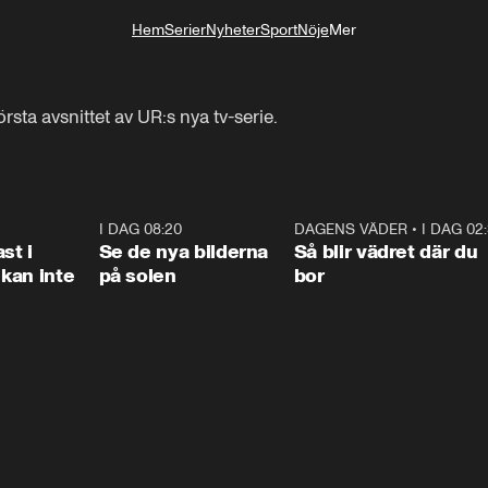
Hem
Serier
Nyheter
Sport
Nöje
Mer
Livsstil
första avsnittet av UR:s nya tv-serie.
1:26
I DAG 08:20
0:31
DAGENS VÄDER
•
I DAG 02
1:0
st i
Se de nya bilderna
Så blir vädret där du
kan inte
på solen
bor