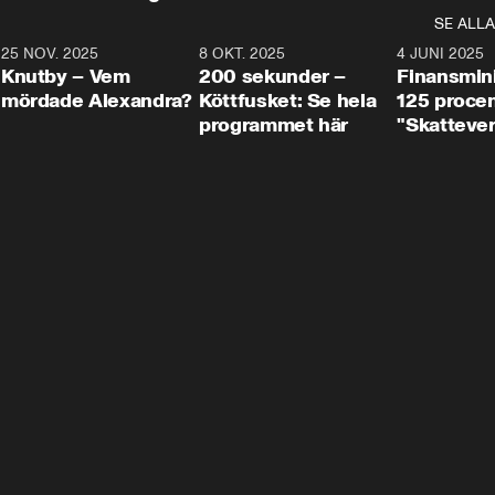
SE ALLA
3
25 NOV. 2025
31:05
8 OKT. 2025
4:29
4 JUNI 2025
Knutby – Vem
200 sekunder –
Finansmin
mördade Alexandra?
Köttfusket: Se hela
125 procent
programmet här
"Skattever
viktig uppg