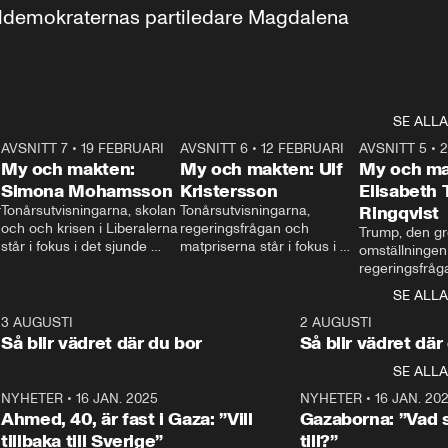
aldemokraternas partiledare Magdalena 
SE ALLA
7
AVSNITT 7
•
19 FEBRUARI
24:30
AVSNITT 6
•
12 FEBRUARI
27:30
AVSNITT 5
•
My och makten:
My och makten: Ulf
My och ma
Simona Mohamsson
Kristersson
Elisabeth
 
Tonårsutvisningarna, skolan 
Tonårsutvisningarna, 
Ringqvist
och och krisen i Liberalerna 
regeringsfrågan och 
Trump, den gr
står i fokus i det sjunde 
matpriserna står i fokus i 
omställningen
avsnittet av ”My och 
det sjätte avsnittet av ”My 
regeringsfråga
makten”. Se när 
och makten”. Se när 
centrum i det 
SE ALLA
Aftonbladets inrikespolitiska 
Aftonbladets inrikespolitiska 
avsnittet av ”
kommentator My 
kommentator My 
6
3 AUGUSTI
1:06
2 AUGUSTI
Makten”. Se nä
Rohwedder ställer 
Rohwedder ställer 
Så blir vädret där du bor
Så blir vädret där
Aftonbladets in
utbildnings- och 
statsminister Ulf Kristersson 
kommentator 
SE ALLA
integrationsminister Simona 
till svars.
Rohwedder stäl
Mohamsson till svars.
Centerpartiets
2
NYHETER
•
16 JAN. 2025
1:01
NYHETER
•
16 JAN. 20
Thand Ring till
Ahmed, 40, är fast i Gaza: ”Vill
Gazaborna: ”Vad s
tillbaka till Sverige”
till?”