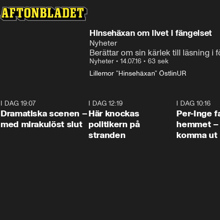
Hinsehäxan om livet i fängelset
Nyheter
Berättar om sin kärlek till läsning i 
Nyheter
•
14.07.16
•
63 sek
Lillemor ”Hinsehäxan” Östlin
UR
I DAG 19:07
0:42
I DAG 12:19
0:45
I DAG 10:16
Dramatiska scenen –
Här knockas
Per-Inge fa
med mirakulöst slut
politikern på
hemmet – 
stranden
komma ut