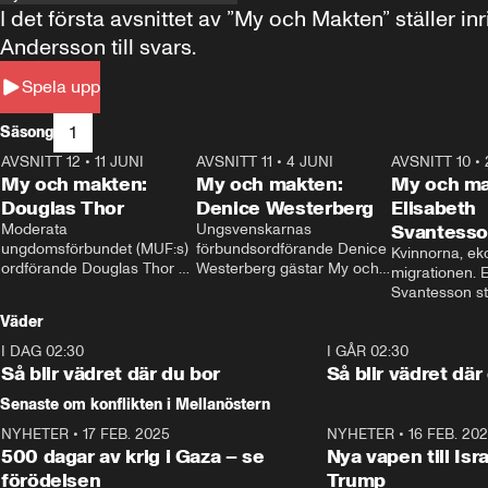
I det första avsnittet av ”My och Makten” ställe
Andersson till svars.
Spela upp
1
Säsong
AVSNITT 12
•
11 JUNI
26:27
AVSNITT 11
•
4 JUNI
23:40
AVSNITT 10
•
My och makten:
My och makten:
My och ma
Douglas Thor
Denice Westerberg
Elisabeth
Moderata 
Ungsvenskarnas 
Svantess
ungdomsförbundet (MUF:s) 
förbundsordförande Denice 
Kvinnorna, ek
ordförande Douglas Thor 
Westerberg gästar My och 
migrationen. E
gästar My och makten. I 
makten. I avsnittet 
Svantesson stäl
avsnittet diskuteras 
diskuteras migrationsfrågan 
när finansmini
Väder
tonårsutvisningarna och hur 
och hur SD ska locka 
Moderaterna ska locka 
kvinnliga väljare. 
I DAG 02:30
1:06
I GÅR 02:30
väljare till valet i höst. 
Så blir vädret där du bor
Så blir vädret där
Senaste om konflikten i Mellanöstern
NYHETER
•
17 FEB. 2025
0:45
NYHETER
•
16 FEB. 20
500 dagar av krig i Gaza – se
Nya vapen till Isr
förödelsen
Trump