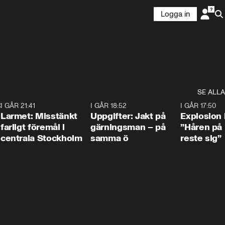
Logga in
SE ALLA
:30
6
I GÅR 21:41
0:35
I GÅR 18:52
0:33
I GÅR 17:50
Larmet: Misstänkt
Uppgifter: Jakt på
Explosion 
farligt föremål i
gärningsman – på
”Håren på
centrala Stockholm
samma ö
reste sig”