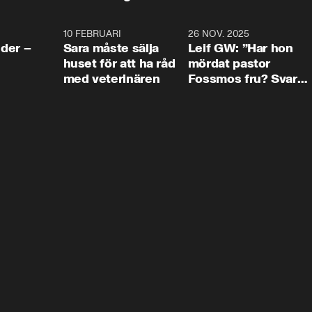
4:24
10 FEBRUARI
4:13
26 NOV. 2025
8:1
der –
Sara måste sälja
Leif GW: ”Har hon
huset för att ha råd
mördat pastor
med veterinären
Fossmos fru? Svar
nej.”