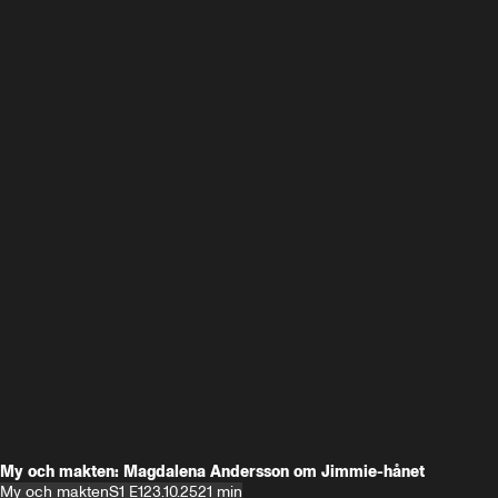
My och makten: Magdalena Andersson om Jimmie-hånet
My och makten
S1 E1
23.10.25
21 min