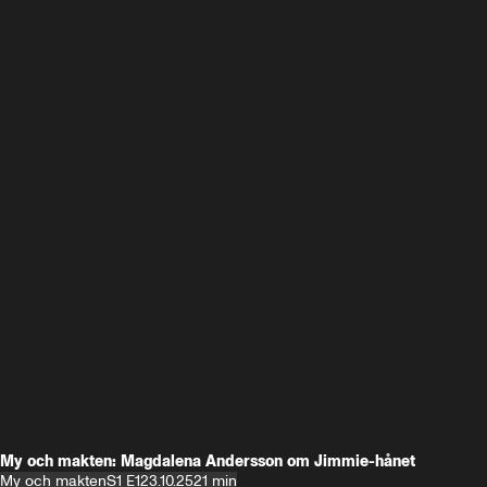
My och makten: Magdalena Andersson om Jimmie-hånet
My och makten
S1 E1
23.10.25
21 min