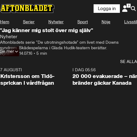
Logga in
Hem
Serier
Nyheter
Sport
Nöje
Livsstil
"Jag känner mig stolt över mig själv"
Nyheter
Aftonbladets serie "De utrotningshotade" om livet med Downs 
syndrom. Skådespelarna i Glada Hudik-teatern berättar.
Se mer
Nyheter
•
14.07.16
•
5 min
SE ALLA
7 AUGUSTI
0:42
I DAG 05:56
Kristersson om Tidö-
20 000 evakuerade – nä
sprickan i vårdfrågan
bränder gäckar Kanada