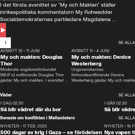
I det första avsnittet av ”My och Makten” ställer 
inrikespolitiska kommentatorn My Rohwedder 
Socialdemokraternas partiledare Magdalena 
Andersson till svars.
1
SE ALLA
AVSNITT 12
•
11 JUNI
26:27
AVSNITT 11
•
4 JUNI
2
My och makten: Douglas
My och makten: Denice
Thor
Westerberg
Moderata ungdomsförbundet 
Ungsvenskarnas 
(MUF:s) ordförande Douglas Thor 
förbundsordförande Denice 
gästar My och makten. I avsnittet 
Westerberg gästar My och makten.
diskuteras tonårsutvisningarna och 
avsnittet diskuteras migrationsfrå
hur Moderaterna ska locka väljare till 
och hur SD ska locka kvinnliga 
Väder
SE ALLA
valet i höst. 
väljare. 
I DAG 02:30
1:06
I GÅR 02:30
Så blir vädret där du bor
Så blir vädr
Senaste om konflikten i Mellanöstern
SE ALLA
NYHETER
•
17 FEB. 2025
0:45
NYHETER
•
16 F
500 dagar av krig i Gaza – se förödelsen
Nya vapen ti