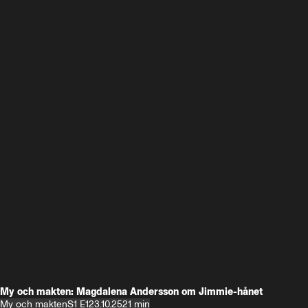
My och makten: Magdalena Andersson om Jimmie-hånet
My och makten
S1 E1
23.10.25
21 min