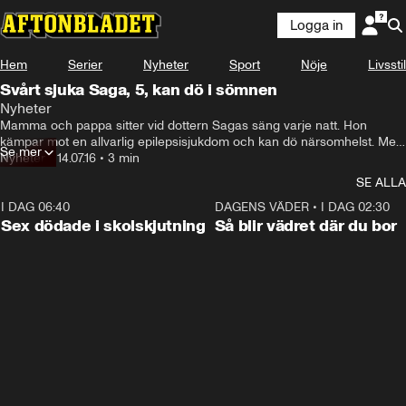
Logga in
Hem
Serier
Nyheter
Sport
Nöje
Livsstil
Svårt sjuka Saga, 5, kan dö i sömnen
Nyheter
Mamma och pappa sitter vid dottern Sagas säng varje natt. Hon 
kämpar mot en allvarlig epilepsisjukdom och kan dö närsomhelst. Men 
Se mer
Försäkringskassan nekar assistans.
Nyheter
•
14.07.16
•
3 min
SE ALLA
I DAG 06:40
0:47
DAGENS VÄDER
•
I DAG 02:30
Sex dödade i skolskjutning
Så blir vädret där du bor