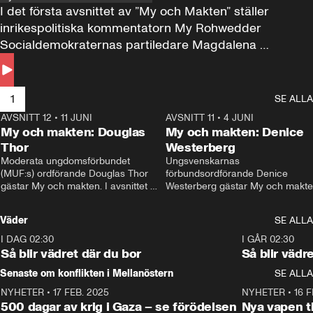
I det första avsnittet av ”My och Makten” ställer 
inrikespolitiska kommentatorn My Rohwedder 
Socialdemokraternas partiledare Magdalena 
Andersson till svars.
1
SE ALLA
AVSNITT 12
•
11 JUNI
26:27
AVSNITT 11
•
4 JUNI
2
My och makten: Douglas
My och makten: Denice
Thor
Westerberg
Moderata ungdomsförbundet 
Ungsvenskarnas 
(MUF:s) ordförande Douglas Thor 
förbundsordförande Denice 
gästar My och makten. I avsnittet 
Westerberg gästar My och makten.
diskuteras tonårsutvisningarna och 
avsnittet diskuteras migrationsfrå
hur Moderaterna ska locka väljare till 
och hur SD ska locka kvinnliga 
Väder
SE ALLA
valet i höst. 
väljare. 
I DAG 02:30
1:06
I GÅR 02:30
Så blir vädret där du bor
Så blir vädr
Senaste om konflikten i Mellanöstern
SE ALLA
NYHETER
•
17 FEB. 2025
0:45
NYHETER
•
16 F
500 dagar av krig i Gaza – se förödelsen
Nya vapen ti