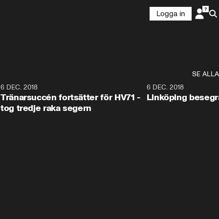
Logga in
SE ALLA
6
6 DEC. 2018
0:50
6 DEC. 2018
Tränarsuccén fortsätter för HV71 -
Linköping besegr
tog tredje raka segern