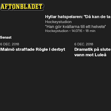
Hyllar hatspelaren: ”Då kan de ta
Hockeystudion
"Han gör kvällarna till ett helvete"
Hockeystudion
•
14.07.16
•
18 min
Senast
6 DEC. 2018
0:50
6 DEC. 2018
Malmö straffade Rögle i derbyt
Dramatik på slute
vann mot Luleå