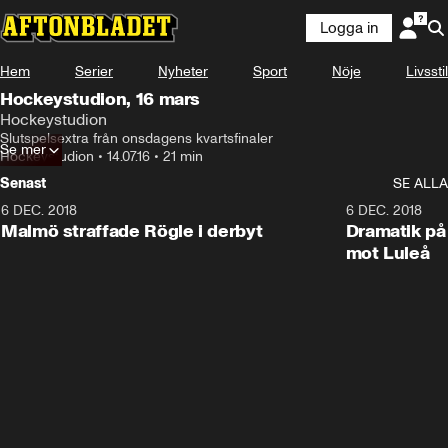
Logga in
Hem
Serier
Nyheter
Sport
Nöje
Livsstil
Hockeystudion, 16 mars
Hockeystudion
Slutspelsextra från onsdagens kvartsfinaler
Se mer
Hockeystudion
•
14.07.16
•
21 min
Senast
SE ALLA
6 DEC. 2018
0:50
6 DEC. 2018
Malmö straffade Rögle i derbyt
Dramatik på
mot Luleå