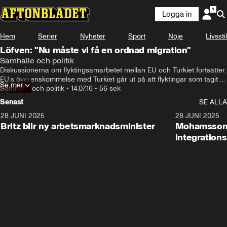
Logga in
Hem
Serier
Nyheter
Sport
Nöje
Livsstil
Löfven: "Nu måste vi få en ordnad migration"
Samhälle och politik
Diskussionerna om flyktingsamarbetet mellan EU och Turkiet fortsätter. 
EU:s överenskommelse med Turkiet går ut på att flyktingar som tagit 
Se mer
sig till Grekland ska skickas tillbaka till Turkiet. Stefan Löfven vill att 
Samhälle och politik
•
14.07.16
•
56 sek
flyktingplanen träder i kraft så fort som möjligt.
Senast
SE ALLA
28 JUNI 2025
1:48
28 JUNI 2025
Britz blir ny arbetsmarknadsminister
Mohamsson b
integration