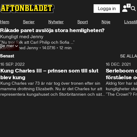
Logga in
Hem
Serier
Nyheter
Sport
Nöje
Livsstil
Råkade paret avslöja stora hemligheten?
Kungligt med Jenny
”Nu tror folk att Carl Philip och Sofia ...”
Se mer
Kungligt med Jenny
•
14.07.16
•
12 min
Senast
SE ALLA
16 SEP. 2022
3:40
16 DEC. 2021
Kung Charles III – prinsen som till slut
Serieboom o
blev kung
förståelse o
Kung Charles var 73 år när tog över tronen efter sin 
Aldrig förr har 
mamma drottning Elizabeth. Nu är det Charles tur att 
kungligheter ska
representera kungahuset och Storbritannien och sätta 
”The Crown”? Frå
sin egen prägel på den kungliga rollen.
Storbritannien. 
förståelse och h
kungahuset komm
kungaserier är 