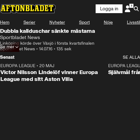
Logga in
Hem
Serier
Nyheter
Sport
Nöje
Livsstil
Dubbla kallduschar sänkte mästarna
Sportbladet News
Linköping körde över Växjö i första kvartsfinalen
Se mer
Sportbladet News
•
14.07.16
•
135 sek
Senast
SE ALLA
EUROPA LEAGUE
•
20 MAJ
1:32
EUROPA LEAG
Victor Nilsson Lindelöf vinner Europa
Självmål frå
League med sitt Aston Villa