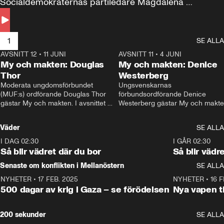
Socialdemokraternas partiledare Magdalena 
Andersson till svars.
1
SE ALLA
AVSNITT 12
•
11 JUNI
26:27
AVSNITT 11
•
4 JUNI
2
My och makten: Douglas
My och makten: Denice
Thor
Westerberg
Moderata ungdomsförbundet 
Ungsvenskarnas 
(MUF:s) ordförande Douglas Thor 
förbundsordförande Denice 
gästar My och makten. I avsnittet 
Westerberg gästar My och makten.
diskuteras tonårsutvisningarna och 
avsnittet diskuteras migrationsfrå
hur Moderaterna ska locka väljare till 
och hur SD ska locka kvinnliga 
Väder
SE ALLA
valet i höst. 
väljare. 
I DAG 02:30
1:06
I GÅR 02:30
Så blir vädret där du bor
Så blir vädr
Senaste om konflikten i Mellanöstern
SE ALLA
NYHETER
•
17 FEB. 2025
0:45
NYHETER
•
16 F
500 dagar av krig i Gaza – se förödelsen
Nya vapen ti
200 sekunder
SE ALLA