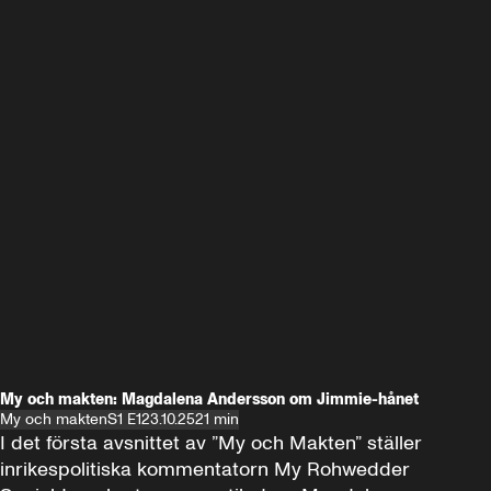
My och makten: Magdalena Andersson om Jimmie-hånet
My och makten
S1 E1
23.10.25
21 min
I det första avsnittet av ”My och Makten” ställer 
inrikespolitiska kommentatorn My Rohwedder 