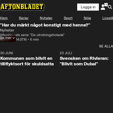
Logga in
Hem
Serier
Nyheter
Sport
Nöje
Livsstil
"Har du märkt något konstigt med henne?"
Nyheter
Aftonbladets serie "De utrotningshotade"
Se mer
Nyheter
•
14.07.16
•
6 min
SE ALLA
30 JUNI
1:24
23 JULI
Kommunen som blivit en
Svensken om Rivieran:
tillflyktsort för skuldsatta
"Blivit som Dubai"