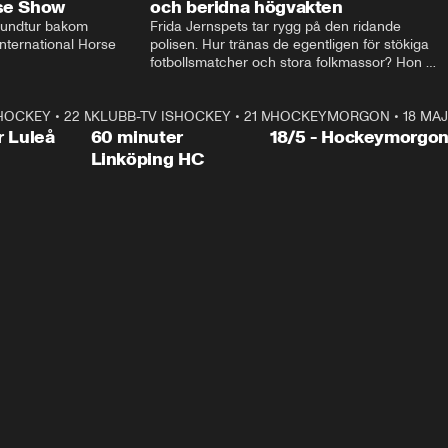
rse Show
och beridna högvakten
rundtur bakom 
Frida Jernspets tar rygg på den ridande 
ternational Horse 
polisen. Hur tränas de egentligen för stökiga 
fotbollsmatcher och stora folkmassor? Hon 
hälsar även på hos beridna högvakten, som 
den här dagen ska byta av högvakten, som 
SHOCKEY
1:00:28
•
22 MAJ
KLUBB-TV ISHOCKEY
vaktar slottet.
1:00:18
•
21 MAJ
HOCKEYMORGON
•
18 MAJ
Plus
r Luleå
60 minuter
18/5 - Hockeymorgo
Linköping HC