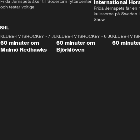
Frida Jernspets åker till Södertörn ryttarcenter 
International Ho
och testar voltige
Frida Jernspets får en 
kulisserna på Sweden In
Show
SHL
KLUBB-TV ISHOCKEY
1:02:53
•
7 JUNI
KLUBB-TV ISHOCKEY
1:00:59
•
6 JUNI
KLUBB-TV I
Plus
Plus
60 minuter om
60 minuter om
60 minute
Malmö Redhawks
Björklöven