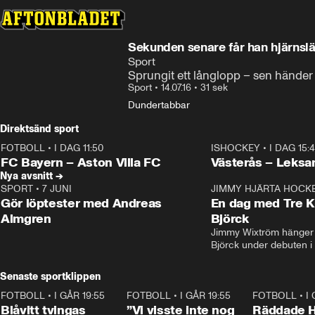
Sekunden senare får han hjärnsl
Sport
Sprungit ett långlopp – sen händer
Sport
•
14.07.16
•
31 sek
Dundertabbar
Direktsänd sport
FOTBOLL
•
I DAG 11:50
ISHOCKEY
•
I DAG 15:
Plus
Plus
FC Bayern – Aston Villa FC
Västerås – Leksa
Nya avsnitt →
SPORT
•
7 JUNI
16:36
JIMMY HJÄRTA HOCK
Gör löptester med Andreas
En dag med Tre K
Almgren
Björck
Jimmy Wixtröm hänger 
Björck under debuten i
Senaste sportklippen
FOTBOLL
•
I GÅR 19:55
0:29
FOTBOLL
•
I GÅR 19:55
1:56
FOTBOLL
•
I
Blåvitt tvingas
”Vi visste inte nog
Räddade 