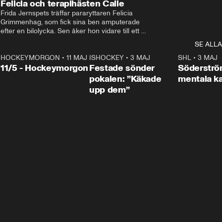
Felicia och terapihästen Calle
Frida Jernspets träffar pararyttaren Felicia 
Grimmenhag, som fick sina ben amputerade 
efter en bilolycka. Sen åker hon vidare till ett 
vård- och omsorgsboende med den 76 
SE ALLA
centimeter höga terapihästen Calle.
HOCKEYMORGON
•
11 MAJ
ISHOCKEY
•
3 MAJ
0:22
SHL
•
3 MAJ
n
11/5 - Hockeymorgon
Festade sönder
Söderströ
pokalen: ”Käkade
mentala 
upp dem”