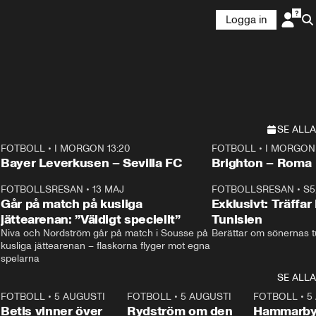
Logga in
SE ALLA
FOTBOLL
•
I MORGON 13:20
FOTBOLL
•
I MORGON 
Plus
Plus
Bayer Leverkusen – Sevilla FC
Brighton – Roma
3
FOTBOLLSRESAN
•
13 MAJ
33:19
FOTBOLLSRESAN
•
S5
Går på match på kusliga
Exklusivt: Träffar
jättearenan: ”Väldigt speciellt”
Tunisien
Niva och Nordström går på match i Sousse på 
Berättar om sönernas tu
kusliga jättearenan – flaskorna flyger mot egna 
spelarna 
SE ALLA
2
FOTBOLL
•
5 AUGUSTI
1:30
FOTBOLL
•
5 AUGUSTI
0:46
FOTBOLL
•
5
Betis vinner över
Rydström om den
Hammarby 