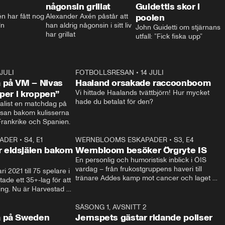
någonsin grillat
Guidettis skor i
 har fått nog 
Alexander Axén påstår att 
poolen
ln
han aldrig någonsin i sitt liv 
John Guidetti om stjärnans 
har grillat
utfall: ”Fick fiska upp”
 JULI
36:52
FOTBOLLSRESAN
•
14 JULI
0:3
 på VM – Nivas
Haaland orsakade raccoonboom
yper i kroppen”
Vi hittade Haalands tvättbjörn! Hur mycket 
hade du betalat för den?
list en matchdag på 
esan bakom kulisserna 
på semifinalen mellan Frankrike och Spanien. 
ADER
•
S4, E1
32:14
WERNBLOOMS ESKAPADER
•
S3, E4
33:1
Plus
 eldsjälen bakom
Wernbloom besöker Örgryte IS
En personlig och humoristisk inblick i ÖIS 
vardag – från frukostgruppens haveri till 
i 2021 till 75 spelare i 
tränare Addes kamp mot cancer och laget 
de ett 35+-lag för att 
som siktar mot Allsvenskan.
ing. Nu är Harvestad 
ch Wernbloom kliver 
14:14
SÄSONG 1, AVSNITT 2
24:5
a på Sweden
Jernspets gästar ridande poliser