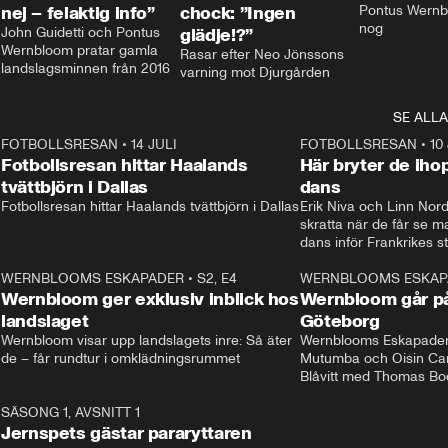
nej – felaktig info”
chock: ”Ingen
Pontus Wernbl
nog
John Guidetti och Pontus 
glädje!?”
Wernbloom pratar gamla 
Rasar efter Neo Jönssons 
landslagsminnen från 2016
varning mot Djurgården
SE ALLA
8
FOTBOLLSRESAN
•
14 JULI
41:35
FOTBOLLSRESAN
•
10
Fotbollsresan hittar Haalands
Här bryter de ih
tvättbjörn i Dallas
dans
Fotbollsresan hittar Haalands tvättbjörn i Dallas
Erik Niva och Linn Nord
skratta när de får se 
dans inför Frankrikes st
VM-kvartsfinalen. 
4
WERNBLOOMS ESKAPADER
•
S2, E4
24:20
WERNBLOOMS ESKAP
Plus
Wernbloom ger exklusiv inblick hos
Wernbloom går på
landslaget
Göteborg
Wernbloom visar upp landslagets inre: Så äter 
Wernblooms Eskapader:
de – får rundtur i omklädningsrummet
Mutumba och Oisin Cant
Blåvitt med Thomas Bo
0
SÄSONG 1, AVSNITT 1
25:12
Jernspets gästar pararyttaren