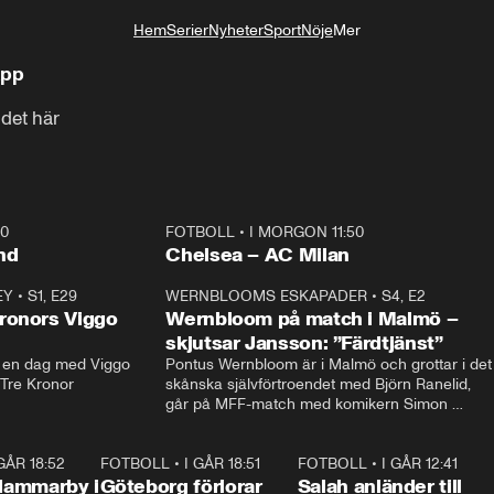
Hem
Serier
Nyheter
Sport
Nöje
Mer
Livsstil
äpp
 det här
40
FOTBOLL
•
I MORGON 11:50
Plus
nd
Chelsea – AC Milan
EY
•
S1, E29
17:38
WERNBLOOMS ESKAPADER
•
S4, E2
38:2
ronors Viggo
Wernbloom på match i Malmö –
skjutsar Jansson: ”Färdtjänst”
en dag med Viggo 
Pontus Wernbloom är i Malmö och grottar i det 
 Tre Kronor
skånska självförtroendet med Björn Ranelid, 
går på MFF-match med komikern Simon 
”Chippen” Svensson och hjälper skadade 
stjärnbacken Pontus Jansson hem. 
 GÅR 18:52
2:17
FOTBOLL
•
I GÅR 18:51
2:17
FOTBOLL
•
I GÅR 12:41
0:4
Hammarby i
Göteborg förlorar
Salah anländer till