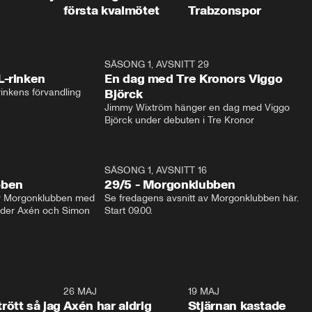
första kvalmötet
Trabzonspor
1:04
SÄSONG 1, AVSNITT 29
17:3
L-rinken
En dag med Tre Kronors Viggo
inkens förvandling
Björck
Jimmy Wixtröm hänger en dag med Viggo 
Björck under debuten i Tre Kronor
SÄSONG 1, AVSNITT 16
bben
29/5 - Morgonklubben
av Morgonklubben med 
Se fredagens avsnitt av Morgonklubben här. 
nder Axén och Simon 
Start 09.00. 
0:30
26 MAJ
0:31
19 MAJ
0:4
trött så jag
Axén har aldrig
Stjärnan kastade