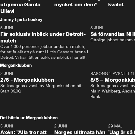
utrymma Gamla
mycket om dem”
kvalet
Ullevi
Jimmy hjärta hockey
5 JUNI
11:14
5 JUNI
Får exklusiv inblick under Detroit-
Så förvandlas NH
match
Otroliga jobbet bakom r
Över 1 000 personer jobbar under en match, 
för att få allt att gå runt i Little Ceasars Arena i 
Detroit. Vi har fått en exklusiv inblick i hur allt 
fungerar inför och under match i världens 
Morgonklubben
bästa hockeyliga
2 JUNI
SÄSONG 1, AVSNITT 11
2/6 - Morgonklubben
8/5 – Morgonklu
Se tisdagens avsnitt av Morgonklubben här. 
Se fredagens avsnitt 
Start 09.00. 
Malin Wahlberg, Alexa
Bank. 
Det bästa ur Morgonklubben
5 JUNI
0:44
2 JUNI
0:26
29 MAJ
Axén: ”Alla tror att
Norges ultimata hån
”Jag är så 