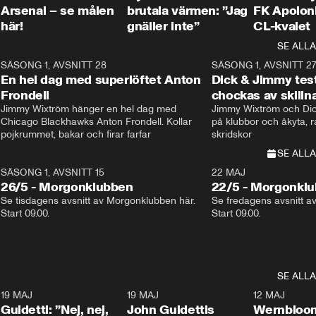
Arsenal – se målen
brutala värmen: ”Jag
FK Apoloni
här!
gnäller inte”
CL-kvalet
SE ALLA
8
SÄSONG 1, AVSNITT 28
20:38
SÄSONG 1, AVSNITT 2
Plus
En hel dag med superlöftet Anton
Dick & Jimmy test
Frondell
chockas av skill
Jimmy Wixtröm hänger en hel dag med 
Jimmy Wixtröm och Dick
Chicago Blackhawks Anton Frondell. Kollar 
på klubbor och åkyta, r
pojkrummet, bakar och firar farfar
skridskor 
SE ALLA
SÄSONG 1, AVSNITT 15
22 MAJ
26/5 - Morgonklubben
22/5 - Morgonkl
Se tisdagens avsnitt av Morgonklubben här. 
Se fredagens avsnitt a
Start 09.00. 
Start 09.00. 
SE ALLA
3
19 MAJ
0:39
19 MAJ
0:34
12 MAJ
Guidetti: ”Nej, nej,
John Guidettis
Wernbloom