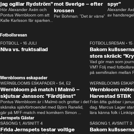
jag ogillar Rydström”
mot Sverige – efter
spyr”
Hör Alexander Axén och 
krossen
Alexander Axén
Pontus Wernbloom om att 
av handsrege
Per Bohman: ”Det är värre”
Kalle Karlsson får sparken 
från Bajen och att Henrik 
Rydström tar över
Fotbollsresan
FOTBOLL
•
16 JULI
0:44
FOTBOLLSRESAN
•
15
Niva vs. fruktsallad
Bakom kulisserna
stora skräck: ”Kr
Vad gör man som journa
VM? Följ med fotbollsr
Wernblooms eskapader
WERNBLOOMS ESKAPADER
•
S4, E2
38:23
WERNBLOOMS ESKAP
Wernbloom på match i Malmö –
Wernbloom möter
skjutsar Jansson: ”Färdtjänst”
Harvestad STBK
Pontus Wernbloom är i Malmö och grottar i det 
Från åtta gubbar i januar
skånska självförtroendet med Björn Ranelid, 
dag. Marcus Lager starta
går på MFF-match med komikern Simon 
lära känna folk i Linköp
Jernspets Gästar
”Chippen” Svensson och hjälper skadade 
STBK en institution – o
SÄSONG 1, AVSNITT 4
stjärnbacken Pontus Jansson hem. 
13:37
rakt in i värmen.
SÄSONG 1, AVSNITT 3
Frida Jernspets testar voltige
Bakom kulissern