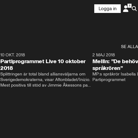
Logga in
SE ALLA
2
10 OKT. 2018
28:52
2 MAJ 2018
-
Partiprogrammet Live 10 oktober
Mellin: ”De behöv
2018
språkrören”
Splittringen är total bland alliansväljarna om 
MP:s språkrör Isabella L
Sverigedemokraterna, visar Aftonbladet/Inizio. 
Partiprogrammet
Mest positiva till stöd av Jimmie Åkessons parti 
är KD och M. Bland Annie Lööfs väljare säger 
väljarna blankt nej till SD – 92 procent vill i 
stället regera med hjälp av 
Socialdemokraterna.