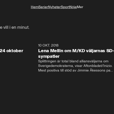
Hem
Serier
Nyheter
Sport
Nöje
Mer
Livsstil
e vill i en minut.
32:13
10 OKT. 2018
28:5
24 oktober
Lena Mellin om M/KD väljarnas SD
sympatier
Splittringen är total bland alliansväljarna om 
Sverigedemokraterna, visar Aftonbladet/Inizio. 
Mest positiva till stöd av Jimmie Åkessons parti 
är KD och M. Bland Annie Lööfs väljare säger 
väljarna blankt nej till SD – 92 procent vill i 
stället regera med hjälp av 
Socialdemokraterna.