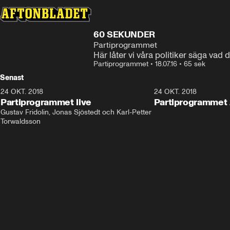
60 SEKUNDER
Partiprogrammet
Här låter vi våra politiker säga vad d
Partiprogrammet
•
18.07.16
•
65 sek
Senast
24 OKT. 2018
32:13
24 OKT. 2018
Partiprogrammet live
Partiprogrammet 
Gustav Fridolin, Jonas Sjöstedt och Karl-Petter 
Torwaldsson