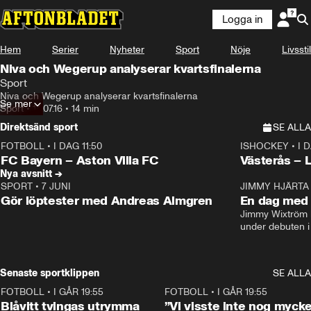
Logga in
Hem
Serier
Nyheter
Sport
Nöje
Livsstil
Niva och Wegerup analyserar kvartsfinalerna
Sport
Niva och Wegerup analyserar kvartsfinalerna
Se mer
Sport
•
14.07.16
•
14 min
Direktsänd sport
SE ALLA
FOTBOLL
•
I DAG 11:50
ISHOCKEY
•
I 
Plus
Plus
FC Bayern – Aston Villa FC
Västerås – 
Nya avsnitt →
SPORT
•
7 JUNI
16:36
JIMMY HJÄRTA
Gör löptester med Andreas Almgren
En dag med 
Jimmy Wixtröm 
under debuten i
Senaste sportklippen
SE ALLA
FOTBOLL
•
I GÅR 19:55
0:29
FOTBOLL
•
I GÅR 19:55
Blåvitt tvingas utrymma
”Vi visste inte nog mycke