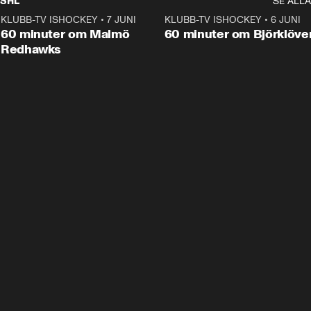
SHL
SE ALLA
KLUBB-TV ISHOCKEY
•
7 JUNI
1:02:53
KLUBB-TV ISHOCKEY
•
6 JUNI
1:0
Plus
60 minuter om Malmö
60 minuter om Björklöve
Redhawks