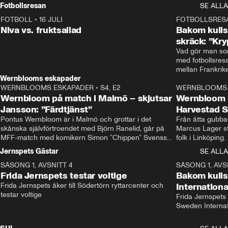
Rydström tar över
Fotbollsresan
SE ALLA
FOTBOLL
•
16 JULI
0:44
FOTBOLLSRES
Niva vs. fruktsallad
Bakom kulis
skräck: ”Kry
Vad gör man som
med fotbollsres
Wernblooms eskapader
WERNBLOOMS ESKAPADER
•
S4, E2
38:23
WERNBLOOMS 
Wernbloom på match i Malmö – skjutsar
Wernbloom 
Jansson: ”Färdtjänst”
Harvestad 
Pontus Wernbloom är i Malmö och grottar i det 
Från åtta gubbar 
skånska självförtroendet med Björn Ranelid, går på 
Marcus Lager sta
MFF-match med komikern Simon ”Chippen” Svensson 
folk i Linköping
och hjälper skadade stjärnbacken Pontus Jansson 
och Wernbloom kl
Jernspets Gästar
SE ALLA
hem. 
SÄSONG 1, AVSNITT 4
13:37
SÄSONG 1, AVS
Frida Jernspets testar voltige
Bakom kuli
Frida Jernspets åker till Södertörn ryttarcenter och 
Internation
testar voltige
Frida Jernspets 
Sweden Interna