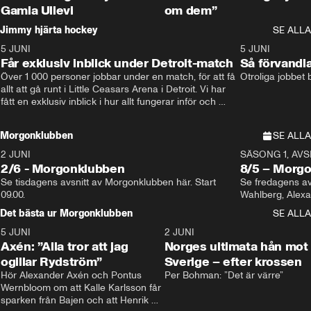
Gamla Ullevi
om dem”
Jimmy hjärta hockey
SE ALLA
5 JUNI
11:14
5 JUNI
Får exklusiv inblick under Detroit-match
Så förvandl
Över 1 000 personer jobbar under en match, för att få 
Otroliga jobbet
allt att gå runt i Little Ceasars Arena i Detroit. Vi har 
fått en exklusiv inblick i hur allt fungerar inför och 
under match i världens bästa hockeyliga
Morgonklubben
SE ALLA
2 JUNI
SÄSONG 1, AVSN
2/6 - Morgonklubben
8/5 – Morg
Se tisdagens avsnitt av Morgonklubben här. Start 
Se fredagens av
09.00. 
Det bästa ur Morgonklubben
SE ALLA
5 JUNI
0:44
2 JUNI
Axén: ”Alla tror att jag
Norges ultimata hån mot
ogillar Rydström”
Sverige – efter krossen
Hör Alexander Axén och Pontus 
Per Bohman: ”Det är värre”
Wernbloom om att Kalle Karlsson får 
sparken från Bajen och att Henrik 