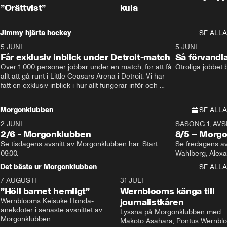
”Orättvist”
kula
Jimmy hjärta hockey
SE ALLA
5 JUNI
11:14
5 JUNI
Får exklusiv inblick under Detroit-match
Så förvandl
Över 1 000 personer jobbar under en match, för att få 
Otroliga jobbet
allt att gå runt i Little Ceasars Arena i Detroit. Vi har 
fått en exklusiv inblick i hur allt fungerar inför och 
under match i världens bästa hockeyliga
Morgonklubben
SE ALLA
2 JUNI
SÄSONG 1, AVSN
2/6 - Morgonklubben
8/5 – Morg
Se tisdagens avsnitt av Morgonklubben här. Start 
Se fredagens av
09.00. 
Det bästa ur Morgonklubben
SE ALLA
7 AUGUSTI
1:14
31 JULI
”Höll barnet hemligt”
Wernblooms känga till
Wernblooms Keisuke Honda-
journalistkåren
anekdoter i senaste avsnittet av 
Lyssna på Morgonklubben med 
Morgonklubben
Makoto Asahara, Pontus Wernblo