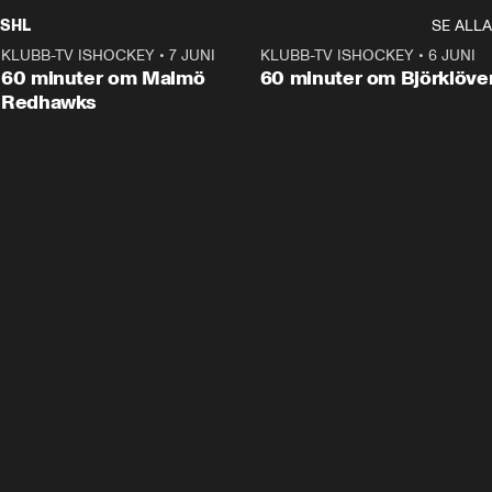
SHL
SE ALLA
KLUBB-TV ISHOCKEY
•
7 JUNI
1:02:53
KLUBB-TV ISHOCKEY
•
6 JUNI
1:0
Plus
60 minuter om Malmö
60 minuter om Björklöve
Redhawks