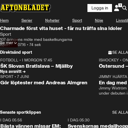
Logga in
Hem
Serier
Nyheter
Sport
Nöje
Livsstil
Charmade först vita huset - får nu träffa sina idoler
Sport
107-åringens möte med basketkungarna
Se mer
Sport
•
14.07.16
•
74 sek
Direktsänd sport
SE ALLA
FOTBOLL
•
I MORGON 17:45
ISHOCKEY
•
ON
Plus
Plus
ŠK Slovan Bratislava – Mjällby
Östersund 
Nya avsnitt →
SPORT
•
7 JUNI
16:36
JIMMY HJÄRTA
Gör löptester med Andreas Almgren
En dag med 
Jimmy Wixtröm 
under debuten i
Senaste sportklippen
SE ALLA
I DAG 05:56
1:13
I DAG 05:30
Bästa vännen missar EM:
Svenskornas medaljhopp