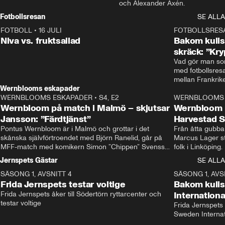
och Alexander Axén.
Fotbollsresan
SE ALLA
FOTBOLL
•
16 JULI
0:44
FOTBOLLSRES
Niva vs. fruktsallad
Bakom kulis
skräck: ”Kry
Vad gör man som
med fotbollsres
Wernblooms eskapader
WERNBLOOMS ESKAPADER
•
S4, E2
38:23
WERNBLOOMS 
Wernbloom på match i Malmö – skjutsar
Wernbloom 
Jansson: ”Färdtjänst”
Harvestad 
Pontus Wernbloom är i Malmö och grottar i det 
Från åtta gubbar 
skånska självförtroendet med Björn Ranelid, går på 
Marcus Lager sta
MFF-match med komikern Simon ”Chippen” Svensson 
folk i Linköping
och hjälper skadade stjärnbacken Pontus Jansson 
och Wernbloom kl
Jernspets Gästar
SE ALLA
hem. 
SÄSONG 1, AVSNITT 4
13:37
SÄSONG 1, AVS
Frida Jernspets testar voltige
Bakom kuli
Frida Jernspets åker till Södertörn ryttarcenter och 
Internation
testar voltige
Frida Jernspets 
Sweden Interna