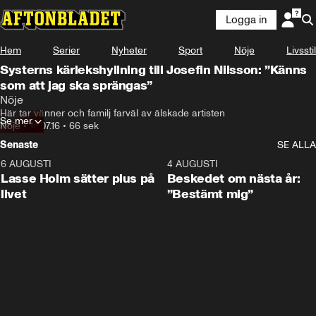
Logga in
Hem
Serier
Nyheter
Sport
Nöje
Livsstil
Systerns kärlekshyllning till Josefin Nilsson: ”Känns
som att jag ska sprängas”
Nöje
Här tar vänner och familj farväl av älskade artisten
Se mer
Nöje
•
14.07.16
•
66 sek
Senaste
SE ALLA
6 AUGUSTI
1:04
4 AUGUSTI
Lasse Holm sätter plus på
Beskedet om nästa år:
livet
”Bestämt mig”