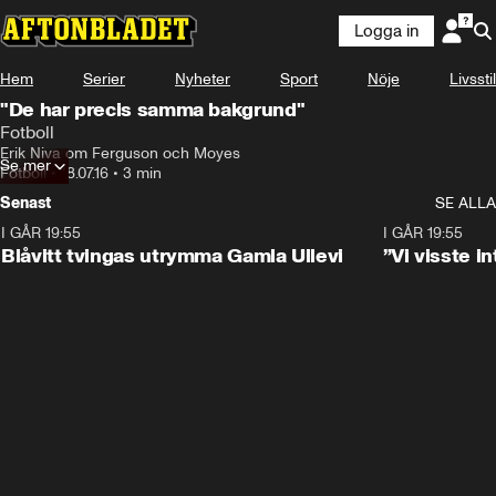
Logga in
Hem
Serier
Nyheter
Sport
Nöje
Livsstil
"De har precis samma bakgrund"
Fotboll
Erik Niva om Ferguson och Moyes
Se mer
Fotboll
•
18.07.16
•
3 min
Senast
SE ALLA
I GÅR 19:55
0:29
I GÅR 19:55
Blåvitt tvingas utrymma Gamla Ullevi
”Vi visste 