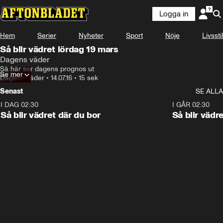
Logga in
Hem
Serier
Nyheter
Sport
Nöje
Livsstil
Så blir vädret lördag 19 mars
Dagens väder
Så här ser dagens prognos ut
Se mer
Dagens väder
•
14.07.16
•
15 sek
Senast
SE ALLA
I DAG 02:30
1:06
I GÅR 02:30
Så blir vädret där du bor
Så blir vädr