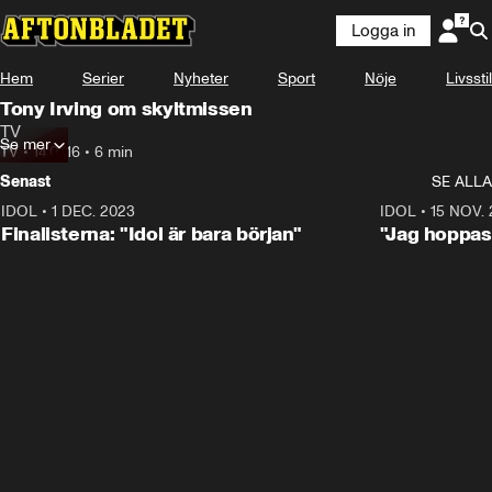
Logga in
Hem
Serier
Nyheter
Sport
Nöje
Livsstil
Tony Irving om skyltmissen
TV
Se mer
TV
•
14.07.16
•
6 min
Senast
SE ALLA
IDOL
•
1 DEC. 2023
0:56
IDOL
•
15 NOV.
Finalisterna: "Idol är bara början"
"Jag hoppas 