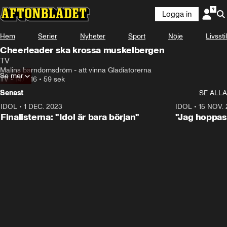
Logga in
Hem
Serier
Nyheter
Sport
Nöje
Livsstil
Cheerleader ska krossa muskelbergen
TV
Malins barndomsdröm - att vinna Gladiatorerna
Se mer
TV
•
14.07.16
•
59 sek
Senast
SE ALLA
IDOL
•
1 DEC. 2023
0:56
IDOL
•
15 NOV.
Finalisterna: "Idol är bara början"
"Jag hoppas 