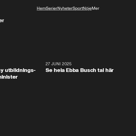
Hem
Serier
Nyheter
Sport
Nöje
Mer
Livsstil
er
2:28
27 JUNI 2025
32:2
y utbildnings-
Se hela Ebba Busch tal här
inister