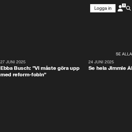
Logga in
SE ALLA
1
27 JUNI 2025
1:24
24 JUNI 2025
Ebba Busch: ”Vi måste göra upp
Se hela Jimmie Å
med reform-fobin”