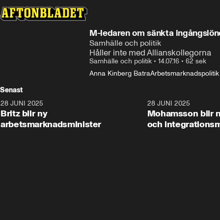
M-ledaren om sänkta ingångslön
Samhälle och politik
Håller inte med Allianskollegorna
Samhälle och politik
•
14.07.16
•
62 sek
Anna Kinberg Batra
Arbetsmarknadspolitik
Senast
28 JUNI 2025
1:48
28 JUNI 2025
Britz blir ny
Mohamsson blir n
arbetsmarknadsminister
och integrationsm