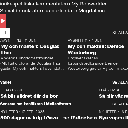
inrikespolitiska kommentatorn My Rohwedder 
Socialdemokraternas partiledare Magdalena 
Andersson till svars.
1
SE ALLA
AVSNITT 12
•
11 JUNI
26:27
AVSNITT 11
•
4 JUNI
2
My och makten: Douglas
My och makten: Denice
Thor
Westerberg
Moderata ungdomsförbundet 
Ungsvenskarnas 
(MUF:s) ordförande Douglas Thor 
förbundsordförande Denice 
gästar My och makten. I avsnittet 
Westerberg gästar My och makten.
diskuteras tonårsutvisningarna och 
avsnittet diskuteras migrationsfrå
hur Moderaterna ska locka väljare till 
och hur SD ska locka kvinnliga 
Väder
SE ALLA
valet i höst. 
väljare. 
I DAG 02:30
1:06
I GÅR 02:30
Så blir vädret där du bor
Så blir vädr
Senaste om konflikten i Mellanöstern
SE ALLA
NYHETER
•
17 FEB. 2025
0:45
NYHETER
•
16 F
500 dagar av krig i Gaza – se förödelsen
Nya vapen ti