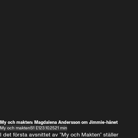
My och makten: Magdalena Andersson om Jimmie-hånet
My och makten
S1 E1
23.10.25
21 min
I det första avsnittet av ”My och Makten” ställer 