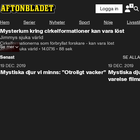
Logga in
Hem
Serier
Nyheter
Sport
Nöje
Livsstil
Mysterium kring cirkelformationer kan vara löst
Jimmys sjuka värld
Cirkelformationerna som förbryllat forskare - kan vara löst
Se mer
Jimmys sjuka värld
•
14.07.16
•
88 sek
Senast
SE ALLA
19 DEC. 2019
19 DEC. 2019
Mystiska djur vi minns: ”Otroligt vacker”
Mystiska dju
varelse film