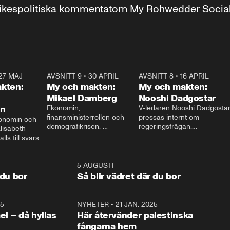
r inrikespolitiska kommentatorn My Rohwedder Soci
27 MAJ
3:51
AVSNITT 9
•
30 APRIL
24:00
AVSNITT 8
•
16 APRIL
25:1
kten:
My och makten:
My och makten:
Mikael Damberg
Nooshi Dadgostar
on
Ekonomin, 
V-ledaren Nooshi Dadgostar
finansministerrollen och 
pressas internt om 
onomin och 
demografikrisen. 
regeringsfrågan.

lisabeth 
Oppositionen ställs till svars 
I Aftonbladets 
ls till svars 
när Socialdemokraternas 
partiledarutfrågning ”My 
stern gästar 
Mikael Damberg gästar My 
och Makten” sätter hon ner 
My och Makten. 
och Makten. 
foten mot kritikerna:

1:06
5 AUGUSTI
1:0
– Vi ställer upp i val. Ska vi 
 du bor
Så blir vädret där du bor
vara med så sitter vi förstås 
25
1:22
NYHETER
•
21 JAN. 2025
0:5
ael – då hyllas
Här återvänder palestinska
fångarna hem