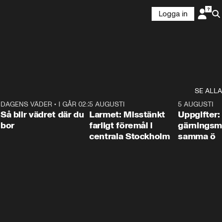
Logga in
SE ALLA
1
DAGENS VÄDER
•
I GÅR 02:30
1:06
5 AUGUSTI
0:35
5 AUGUSTI
Så blir vädret där du
Larmet: Misstänkt
Uppgifter:
bor
farligt föremål i
gärningsm
centrala Stockholm
samma ö