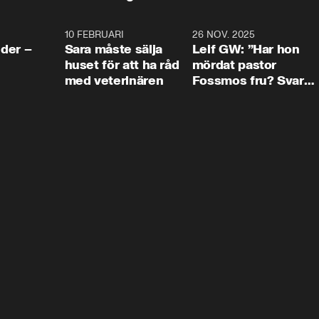
4:24
10 FEBRUARI
4:13
26 NOV. 2025
8:1
der –
Sara måste sälja
Leif GW: ”Har hon
huset för att ha råd
mördat pastor
med veterinären
Fossmos fru? Svar
nej.”