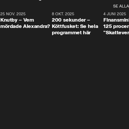
SE ALLA
3
25 NOV. 2025
31:05
8 OKT. 2025
4:29
4 JUNI 2025
Knutby – Vem
200 sekunder –
Finansmin
mördade Alexandra?
Köttfusket: Se hela
125 procent
programmet här
"Skattever
viktig uppg