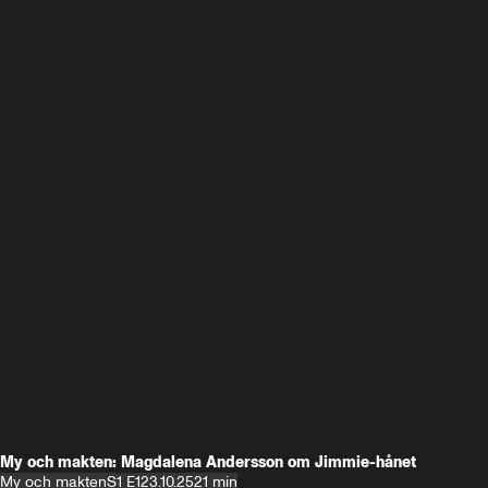
My och makten: Magdalena Andersson om Jimmie-hånet
My och makten
S1 E1
23.10.25
21 min