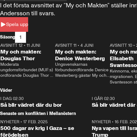
I det första avsnittet av ”My och Makten” ställe
Andersson till svars.
Spela upp
1
Säsong
AVSNITT 12
•
11 JUNI
26:27
AVSNITT 11
•
4 JUNI
23:40
AVSNITT 10
•
My och makten:
My och makten:
My och ma
Douglas Thor
Denice Westerberg
Elisabeth
Moderata 
Ungsvenskarnas 
Svantess
ungdomsförbundet (MUF:s) 
förbundsordförande Denice 
Kvinnorna, ek
ordförande Douglas Thor 
Westerberg gästar My och 
migrationen. E
gästar My och makten. I 
makten. I avsnittet 
Svantesson stäl
avsnittet diskuteras 
diskuteras migrationsfrågan 
när finansmini
Väder
tonårsutvisningarna och hur 
och hur SD ska locka 
Moderaterna ska locka 
kvinnliga väljare. 
I DAG 02:30
1:06
I GÅR 02:30
väljare till valet i höst. 
Så blir vädret där du bor
Så blir vädret där
Senaste om konflikten i Mellanöstern
NYHETER
•
17 FEB. 2025
0:45
NYHETER
•
16 FEB. 20
500 dagar av krig i Gaza – se
Nya vapen till Isr
förödelsen
Trump