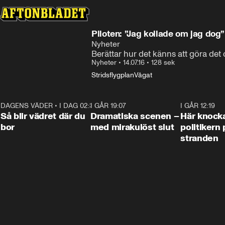
Piloten: ”Jag kollade om jag dog”
Nyheter
Berättar hur det känns att göra det 
Nyheter
•
14.07.16
•
128 sek
Stridsflygplan
Vågat
DAGENS VÄDER
•
I DAG 02:30
1:06
I GÅR 19:07
0:42
I GÅR 12:19
Så blir vädret där du
Dramatiska scenen –
Här knock
bor
med mirakulöst slut
politikern 
stranden