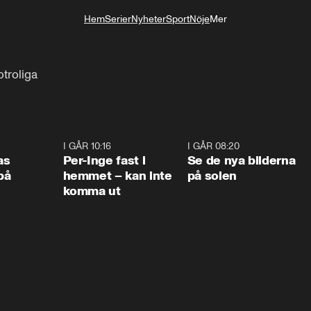
Hem
Serier
Nyheter
Sport
Nöje
Mer
Livsstil
otroliga
0:45
I GÅR 10:16
1:26
I GÅR 08:20
0:3
as
Per-Inge fast i
Se de nya bilderna
på
hemmet – kan inte
på solen
komma ut