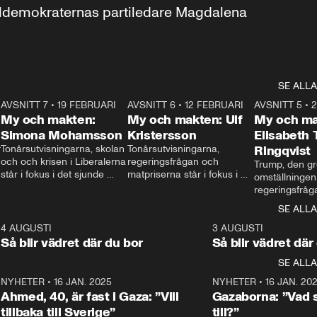
aldemokraternas partiledare Magdalena 
SE ALLA
7
AVSNITT 7
•
19 FEBRUARI
24:30
AVSNITT 6
•
12 FEBRUARI
27:30
AVSNITT 5
•
My och makten:
My och makten: Ulf
My och ma
Simona Mohamsson
Kristersson
Elisabeth
 
Tonårsutvisningarna, skolan 
Tonårsutvisningarna, 
Ringqvist
och och krisen i Liberalerna 
regeringsfrågan och 
Trump, den gr
står i fokus i det sjunde 
matpriserna står i fokus i 
omställningen
avsnittet av ”My och 
det sjätte avsnittet av ”My 
regeringsfråga
makten”. Se när 
och makten”. Se när 
centrum i det 
SE ALLA
Aftonbladets inrikespolitiska 
Aftonbladets inrikespolitiska 
avsnittet av ”
kommentator My 
kommentator My 
6
4 AUGUSTI
1:06
3 AUGUSTI
Makten”. Se nä
Rohwedder ställer 
Rohwedder ställer 
Så blir vädret där du bor
Så blir vädret där
Aftonbladets in
utbildnings- och 
statsminister Ulf Kristersson 
kommentator 
SE ALLA
integrationsminister Simona 
till svars.
Rohwedder stäl
Mohamsson till svars.
Centerpartiets
2
NYHETER
•
16 JAN. 2025
1:01
NYHETER
•
16 JAN. 20
Thand Ring till
Ahmed, 40, är fast i Gaza: ”Vill
Gazaborna: ”Vad s
tillbaka till Sverige”
till?”