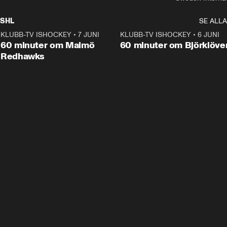
SHL
SE ALLA
KLUBB-TV ISHOCKEY
•
7 JUNI
1:02:53
KLUBB-TV ISHOCKEY
•
6 JUNI
1:0
Plus
60 minuter om Malmö
60 minuter om Björklöve
Redhawks