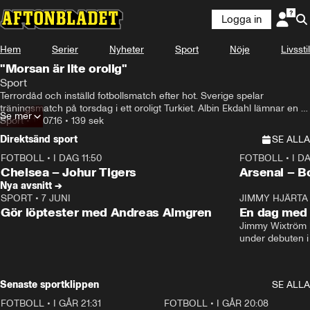
Logga in
Hem
Serier
Nyheter
Sport
Nöje
Livsstil
"Morsan är lite orolig"
Sport
Terrordåd och inställd fotbollsmatch efter hot. Sverige spelar 
träningsmatch på torsdag i ett oroligt Turkiet. Albin Ekdahl lämnar en 
Se mer
oroad mor hemma. Men han och tränaren Erik Hamrén litar på 
Sport
•
14.07.16
•
139 sek
säkerheten.
Direktsänd sport
SE ALLA
FOTBOLL
•
I DAG 11:50
FOTBOLL
•
I D
Plus
Plus
Chelsea – Johur Tigers
Arsenal – B
Nya avsnitt →
SPORT
•
7 JUNI
16:36
JIMMY HJÄRTA
Gör löptester med Andreas Almgren
En dag med 
Jimmy Wixtröm 
under debuten i
Senaste sportklippen
SE ALLA
FOTBOLL
•
I GÅR 21:31
1:28
FOTBOLL
•
I GÅR 20:08