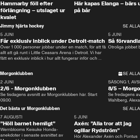
Hammarby föll efter
Här kapas Elanga – bärs 
förlängning – utslaget ur
på bår
kvalet
Jimmy hjärta hockey
SE ALLA
5 JUNI
11:14
5 JUNI
Får exklusiv inblick under Detroit-match
Så förvandl
Över 1 000 personer jobbar under en match, för att få 
Otroliga jobbet
allt att gå runt i Little Ceasars Arena i Detroit. Vi har 
fått en exklusiv inblick i hur allt fungerar inför och 
under match i världens bästa hockeyliga
Morgonklubben
SE ALLA
2 JUNI
SÄSONG 1, AVSN
2/6 - Morgonklubben
8/5 – Morg
Se tisdagens avsnitt av Morgonklubben här. Start 
Se fredagens av
09.00. 
Det bästa ur Morgonklubben
SE ALLA
7 AUGUSTI
1:14
5 JUNI
”Höll barnet hemligt”
Axén: ”Alla tror att jag
Wernblooms Keisuke Honda-
ogillar Rydström”
anekdoter i senaste avsnittet av 
Hör Alexander Axén och Pontus 