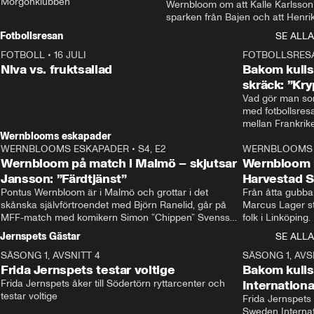
Morgonklubben
Wernbloom om att Kalle Karlsson 
sparken från Bajen och att Henrik
Rydström tar över
Fotbollsresan
SE ALLA
FOTBOLL
•
16 JULI
0:44
FOTBOLLSRES
Niva vs. fruktsallad
Bakom kulis
skräck: ”Kry
Vad gör man som
med fotbollsres
Wernblooms eskapader
WERNBLOOMS ESKAPADER
•
S4, E2
38:23
WERNBLOOMS 
Wernbloom på match i Malmö – skjutsar
Wernbloom 
Jansson: ”Färdtjänst”
Harvestad 
Pontus Wernbloom är i Malmö och grottar i det 
Från åtta gubbar 
skånska självförtroendet med Björn Ranelid, går på 
Marcus Lager sta
MFF-match med komikern Simon ”Chippen” Svensson 
folk i Linköping
och hjälper skadade stjärnbacken Pontus Jansson 
och Wernbloom kl
Jernspets Gästar
SE ALLA
hem. 
SÄSONG 1, AVSNITT 4
13:37
SÄSONG 1, AVS
Frida Jernspets testar voltige
Bakom kuli
Frida Jernspets åker till Södertörn ryttarcenter och 
Internation
testar voltige
Frida Jernspets 
Sweden Interna