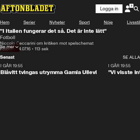
Logga in
Hem
Serier
Nyheter
Sport
Nöje
Livsstil
”I Italien fungerar det så. Det är inte lätt”
Fotboll
Niccolo Ceccarini om kritiken mot spelschemat
Se mer
Fotboll
•
14.07.16
•
113 sek
Senast
SE ALLA
I GÅR 19:55
0:29
I GÅR 19:55
Blåvitt tvingas utrymma Gamla Ullevi
”Vi visste 