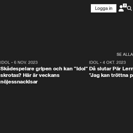
Logga in
SE ALLA
1
IDOL
•
6 NOV. 2023
3:25
IDOL
•
4 OKT. 2023
Skådespelare gripen och kan "Idol"
Då slutar Pär Ler
skrotas? Här är veckans
"Jag kan tröttna på
nöjessnackisar