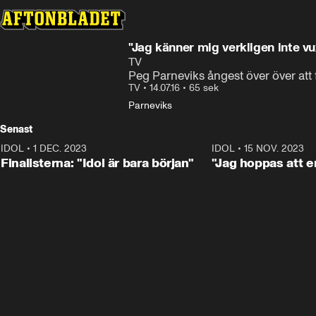
"Jag känner mig verkligen inte v
TV
Peg Parneviks ångest över över att f
TV
•
14.07.16
•
65 sek
Parneviks
Senast
IDOL
•
1 DEC. 2023
0:56
IDOL
•
15 NOV. 2023
Finalisterna: "Idol är bara början"
"Jag hoppas att en