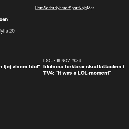
Hem
Serier
Nyheter
Sport
Nöje
Mer
Livsstil
uxen"
ylla 20
1:23
IDOL
•
16 NOV. 2023
0:3
 tjej vinner Idol"
Idolerna förklarar skrattattacken i
TV4: "It was a LOL-moment"