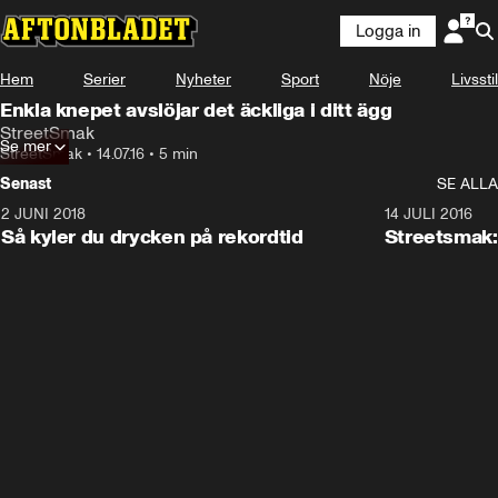
Logga in
Hem
Serier
Nyheter
Sport
Nöje
Livsstil
Enkla knepet avslöjar det äckliga i ditt ägg
StreetSmak
Se mer
StreetSmak
•
14.07.16
•
5 min
Senast
SE ALLA
2 JUNI 2018
1:27
14 JULI 2016
Så kyler du drycken på rekordtid
Streetsmak