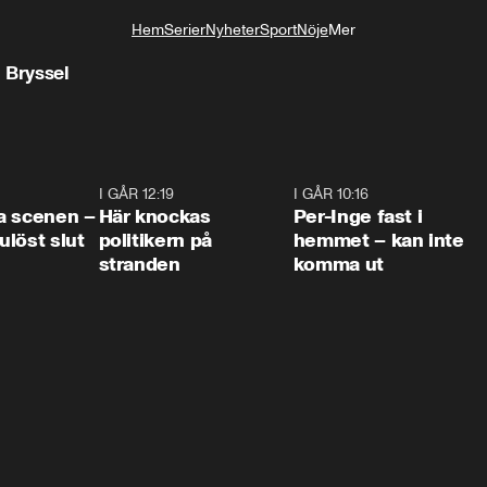
Hem
Serier
Nyheter
Sport
Nöje
Mer
Livsstil
 Bryssel
0:42
I GÅR 12:19
0:45
I GÅR 10:16
1:2
a scenen –
Här knockas
Per-Inge fast i
löst slut
politikern på
hemmet – kan inte
stranden
komma ut