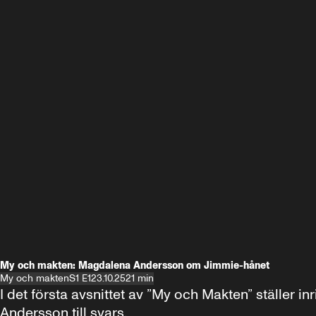
My och makten: Magdalena Andersson om Jimmie-hånet
My och makten
S1 E1
23.10.25
21 min
I det första avsnittet av ”My och Makten” ställe
Andersson till svars.