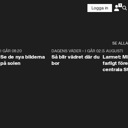
Logga in
SE ALLA
6
I GÅR 08:20
0:31
DAGENS VÄDER
•
I GÅR 02:30
1:06
5 AUGUSTI
Se de nya bilderna
Så blir vädret där du
Larmet: M
på solen
bor
farligt för
centrala 