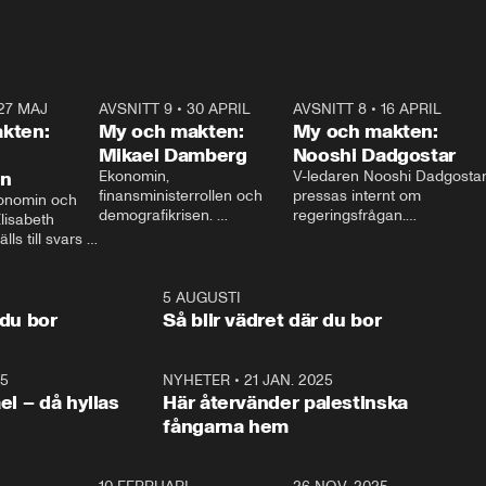
27 MAJ
3:51
AVSNITT 9
•
30 APRIL
24:00
AVSNITT 8
•
16 APRIL
25:1
kten:
My och makten:
My och makten:
Mikael Damberg
Nooshi Dadgostar
on
Ekonomin, 
V-ledaren Nooshi Dadgostar
finansministerrollen och 
pressas internt om 
onomin och 
demografikrisen. 
regeringsfrågan.

lisabeth 
Oppositionen ställs till svars 
I Aftonbladets 
ls till svars 
när Socialdemokraternas 
partiledarutfrågning ”My 
stern gästar 
Mikael Damberg gästar My 
och Makten” sätter hon ner 
My och Makten. 
och Makten. 
foten mot kritikerna:

1:06
5 AUGUSTI
1:0
– Vi ställer upp i val. Ska vi 
 du bor
Så blir vädret där du bor
vara med så sitter vi förstås 
25
1:22
NYHETER
•
21 JAN. 2025
0:5
ael – då hyllas
Här återvänder palestinska
fångarna hem