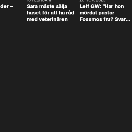
4:24
10 FEBRUARI
4:13
26 NOV. 2025
8:1
der –
Sara måste sälja
Leif GW: ”Har hon
huset för att ha råd
mördat pastor
med veterinären
Fossmos fru? Svar
nej.”