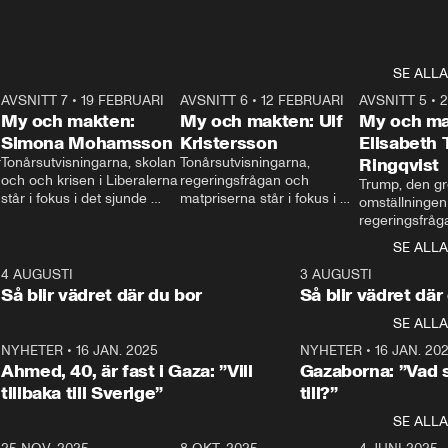
SE ALLA
7
AVSNITT 7
•
19 FEBRUARI
24:30
AVSNITT 6
•
12 FEBRUARI
27:30
AVSNITT 5
•
My och makten:
My och makten: Ulf
My och ma
Simona Mohamsson
Kristersson
Elisabeth
 
Tonårsutvisningarna, skolan 
Tonårsutvisningarna, 
Ringqvist
och och krisen i Liberalerna 
regeringsfrågan och 
Trump, den gr
står i fokus i det sjunde 
matpriserna står i fokus i 
omställningen
avsnittet av ”My och 
det sjätte avsnittet av ”My 
regeringsfråga
makten”. Se när 
och makten”. Se när 
centrum i det 
SE ALLA
Aftonbladets inrikespolitiska 
Aftonbladets inrikespolitiska 
avsnittet av ”
kommentator My 
kommentator My 
6
4 AUGUSTI
1:06
3 AUGUSTI
Makten”. Se nä
Rohwedder ställer 
Rohwedder ställer 
Så blir vädret där du bor
Så blir vädret där
Aftonbladets in
utbildnings- och 
statsminister Ulf Kristersson 
kommentator 
SE ALLA
integrationsminister Simona 
till svars.
Rohwedder stäl
Mohamsson till svars.
Centerpartiets
2
NYHETER
•
16 JAN. 2025
1:01
NYHETER
•
16 JAN. 20
Thand Ring till
Ahmed, 40, är fast i Gaza: ”Vill
Gazaborna: ”Vad s
tillbaka till Sverige”
till?”
SE ALLA