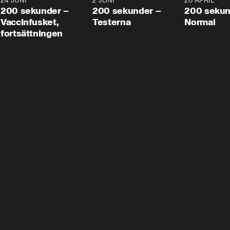
24 JUNI
5:00
2 JUNI
4:23
20 APRIL
200 sekunder –
200 sekunder –
200 sekun
Vaccinfusket,
Testerna
Normal
fortsättningen