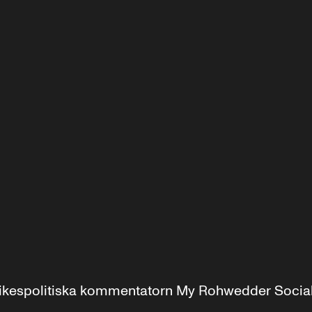
r inrikespolitiska kommentatorn My Rohwedder Soci