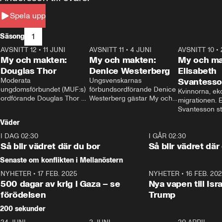
Spela upp
1
Säsong
AVSNITT 12
•
11 JUNI
26:27
AVSNITT 11
•
4 JUNI
23:40
AVSNITT 10
•
My och makten:
My och makten:
My och ma
Douglas Thor
Denice Westerberg
Elisabeth
Moderata 
Ungsvenskarnas 
Svantess
ungdomsförbundet (MUF:s) 
förbundsordförande Denice 
Kvinnorna, ek
ordförande Douglas Thor 
Westerberg gästar My och 
migrationen. E
gästar My och makten. I 
makten. I avsnittet 
Svantesson stäl
avsnittet diskuteras 
diskuteras migrationsfrågan 
när finansmini
Väder
tonårsutvisningarna och hur 
och hur SD ska locka 
Moderaterna ska locka 
kvinnliga väljare. 
I DAG 02:30
1:06
I GÅR 02:30
väljare till valet i höst. 
Så blir vädret där du bor
Så blir vädret där
Senaste om konflikten i Mellanöstern
NYHETER
•
17 FEB. 2025
0:45
NYHETER
•
16 FEB. 20
500 dagar av krig i Gaza – se
Nya vapen till Isr
förödelsen
Trump
200 sekunder