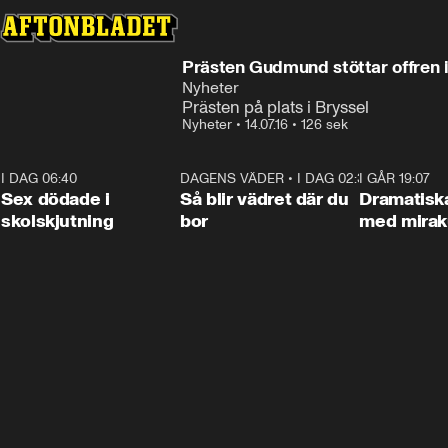
Prästen Gudmund stöttar offren i
Nyheter
Prästen på plats i Bryssel
Nyheter
•
14.07.16
•
126 sek
I DAG 06:40
0:35
DAGENS VÄDER
•
I DAG 02:30
1:06
I GÅR 19:07
Sex dödade i
Så blir vädret där du
Dramatisk
skolskjutning
bor
med miraku