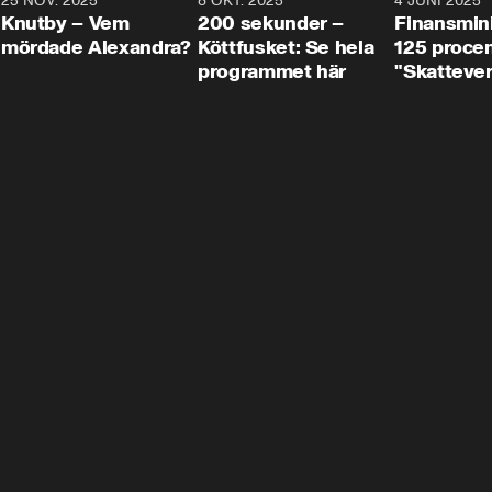
3
25 NOV. 2025
31:05
8 OKT. 2025
4:29
4 JUNI 2025
Knutby – Vem
200 sekunder –
Finansmin
mördade Alexandra?
Köttfusket: Se hela
125 procent
programmet här
"Skattever
viktig uppg